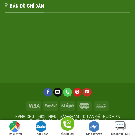
BẢN ĐỒ CHỈ DẪN
TRANG CHỦ
GIỚI THIỆU
SẢN PHẨM
DỰ ÁN ĐÃ THỰC HIỆN
TUYỂN DỤNG
BÁO GIÁ
TIN TỨC
LIÊN HỆ
Xưởng sản xuất nội thất giá rẻ
Noithatmocstyle.vn
Gọi điện
Tìm đường
Chat Zalo
Messenger
Nhắn tin SMS