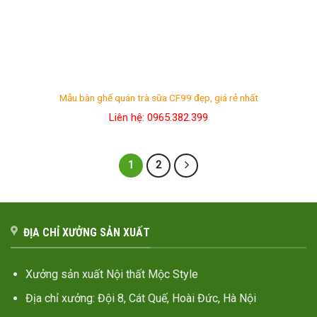
Mẫu bàn ghế quán trà sữa CF99 đẹp, giá rẻ nhất
Liên hệ: 0965.382.399
1
2
ĐỊA CHỈ XƯỞNG SẢN XUẤT
Xưởng sản xuất Nội thất Mộc Style
Địa chỉ xưởng: Đội 8, Cát Quế, Hoài Đức, Hà Nội