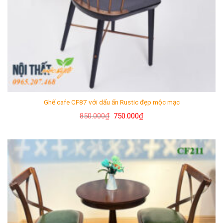
Ghế cafe CF87 với dấu ấn Rustic đẹp mộc mạc
Giá
Giá
850.000
₫
750.000
₫
gốc
hiện
là:
tại
850.000₫.
là:
750.000₫.