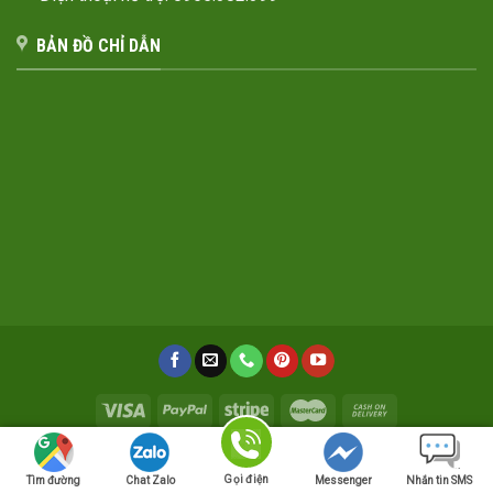
BẢN ĐỒ CHỈ DẪN
TRANG CHỦ
GIỚI THIỆU
SẢN PHẨM
DỰ ÁN ĐÃ THỰC HIỆN
TUYỂN DỤNG
BÁO GIÁ
TIN TỨC
LIÊN HỆ
Gọi điện
Tìm đường
Chat Zalo
Messenger
Nhắn tin SMS