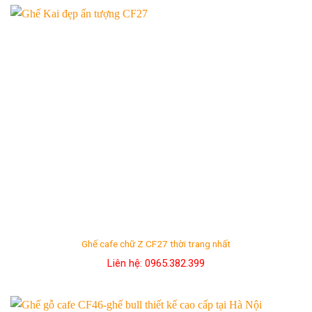
1.500.000₫.
là:
1.000.000₫.
Ghế cafe chữ Z CF27 thời trang nhất
Liên hệ: 0965.382.399