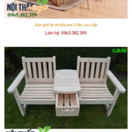
Bàn ghế ăn Wishbone CF86 cao cấp
Liên hệ: 0965.382.399