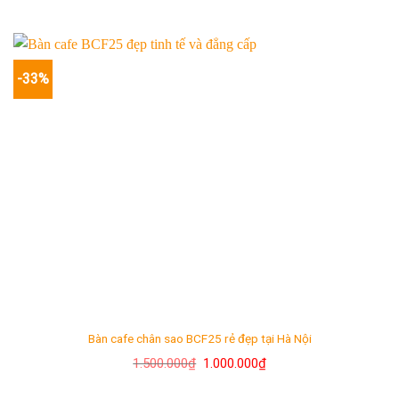
-33%
Bàn cafe chân sao BCF25 rẻ đẹp tại Hà Nội
Giá
Giá
1.500.000
₫
1.000.000
₫
gốc
hiện
là:
tại