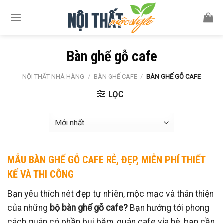
Skip
to
content
Bàn ghế gỗ cafe
NỘI THẤT NHÀ HÀNG
/
BÀN GHẾ CAFE
/
BÀN GHẾ GỖ CAFE
LỌC
MẪU BÀN GHẾ GỖ CAFE RẺ, ĐẸP, MIỄN PHÍ THIẾT
KẾ VÀ THI CÔNG
Bạn yêu thích nét đẹp tự nhiên, mộc mạc và thân thiện
của những
bộ bàn ghế gỗ cafe?
Bạn hướng tới phong
cách quán có phần bụi bặm, quán cafe vỉa hè, bạn cần