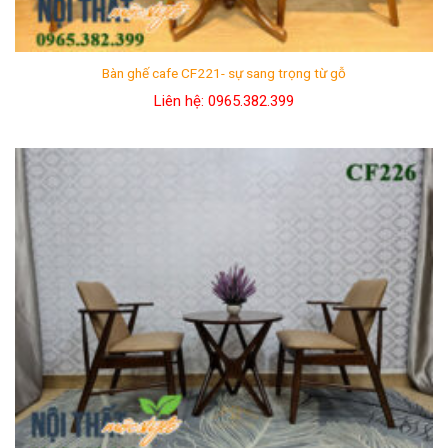
nguyên liệu giá rẻ này được xử lý cẩn thận, kỹ lưỡng.
Từ đó tạo ra những
bộ bàn ghế gỗ cafe giá rẻ
nhưng
chất lượng không hề rẻ.
Bàn ghế cafe CF221- sự sang trọng từ gỗ
Liên hệ: 0965.382.399
Áp dụng dây chuyền máy móc hiện đại, tuyển chọn
những người thợ lành nghề, giàu kinh nghiệm. Giúp rút
ngắn thời gian sản xuất, nâng cao hiệu suất làm việc.
Do đó tiết kiệm chi phí tối đa.
Nhà xưởng đặt trên diện tích 1000m2 do doanh nghiệp
sở hữu không mất chi phí thuê đất.
Nội thất Mộc Style –
Bàn ghế cafe giá rẻ
,
chăm sóc khách hàng trọn đời sản phẩm!
2. Bàn ghế cafe gỗ đẹp nhất
Bàn ghế gỗ cafe đẹp nhờ khối óc con người.