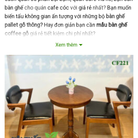
bàn ghế
cho quán
cafe cóc
với
giá rẻ
nhất?
Bạn muốn
biến tấu không gian ấn tượng với những bộ
bàn ghế
pallet gỗ thông?
Hay đơn giản bạn cần
mẫu bàn ghế
coffee
gỗ
giá rẻ tiết kiệm chi phí nhất?
Xem thêm
Cùng ghé thăm những mẫu
bàn ghế cafe bằng gỗ giá
cực rẻ
của
Nội thất Mộc Style
! Chúng tôi có hàng trăm
kiểu dáng, hàng trăm phong cách
bàn ghế gỗ
đẹp
để
bạn lựa chọn!
1. Bàn ghế gỗ cafe giá rẻ nhất.
Chúng tôi tự tin mình cung cấp những bộ bàn ghế cafe
với giá rẻ nhất.
Sử dụng toàn bộ nguyên liệu bằng
gỗ thông dạng tấm
hay từ những
thanh pallet gỗ thông
tái chế. Nguồn