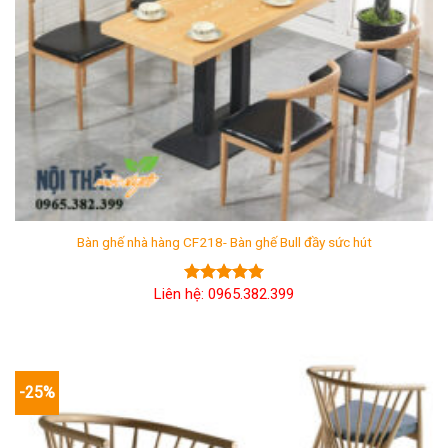
Bàn ghế nhà hàng CF218- Bàn ghế Bull đầy sức hút
Liên hệ: 0965.382.399
Được xếp
hạng
5.00
5 sao
-25%