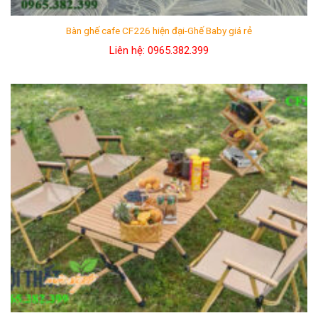
Mộc STyle sở hữu đội ngũ kiến trúc sư hùng hậu.Bao
gồm: những chuyên viên lâu năm giàu kinh nghiệm,
Bàn ghế cafe CF226 hiện đại-Ghế Baby giá rẻ
những kiến trúc sư trẻ nhiệt huyết, sáng tạo. Chúng tôi
Liên hệ: 0965.382.399
tạo ra những mẫu bàn ghế gỗ cafe đa dạng trong kiểu
cách, đẹp trong mẫu mã, hoàn hảo với tính ứng dụng
cao.
Bàn ghế gỗ cafe đẹp bởi sự linh hoạt của nguyên liệu
Nhờ sự linh hoạt của những
thanh pallet gỗ thông
,
chúng tôi có thể sáng tạo cho không gian cafe của
bạn nhiều phong cách khác nhau. Có vô vàn kiểu mẫu
với đủ loại kích thước bàn ghế được thay đổi. Không
gian cafe của bạn sẽ trở lên rất
đẹp
và vô cùng
ấn
tượng
.
Bàn ghế gỗ cafe đẹp do phối màu cực chất
Mộc mạc, đơn giản nhưng chỉ cần thay đổi chút màu