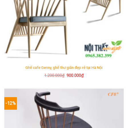
Ghế cafe Genny, ghế thư giãn đẹp rẻ tại Hà Nội
Giá
Giá
1.200.000
₫
900.000
₫
gốc
hiện
là:
tại
1.200.000₫.
là:
900.000₫.
-12%