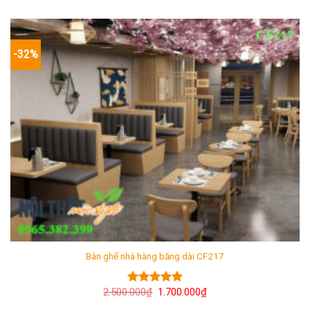
-32%
Bàn ghế nhà hàng băng dài CF217
Giá
Giá
2.500.000
₫
1.700.000
₫
Được xếp
gốc
hiện
hạng
5.00