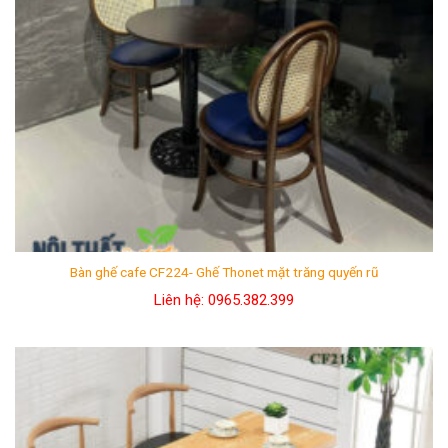
Bàn ghế cafe CF224- Ghế Thonet mặt trăng quyến rũ
Liên hệ: 0965.382.399