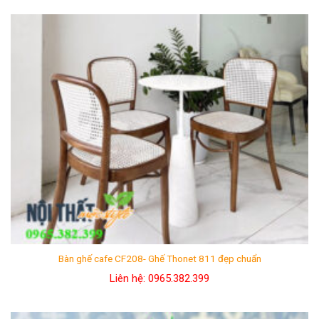
là:
tại
5 sao
2.500.000₫.
là:
1.700.000₫.
Bàn ghế cafe CF208- Ghế Thonet 811 đẹp chuẩn
Liên hệ: 0965.382.399