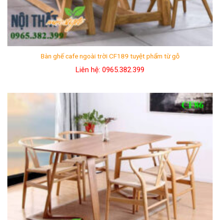
Bàn ghế cafe ngoài trời CF189 tuyệt phẩm từ gỗ
Liên hệ: 0965.382.399