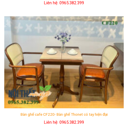
cũng sẽ được giao hàng đúng hẹn như đơn hàng nghìn
Liên hệ: 0965.382.399
sản phẩm.
Giảm giá 5% cho tất cả các đơn hàng trên 10 triệu.
Nội thất Mộc Style –
đơn vị sản xuất
bàn ghế cafe
uy
tín
hàng đầu, giá thành cạnh tranh.
Xem thêm:
Bàn ghế cafe Hà Nội
,
bàn ghế nhà hàng
Bàn ghế cafe CF220- Bàn ghế Thonet có tay hiện đại
Liên hệ: 0965.382.399