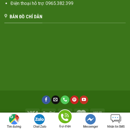
Điện thoại hỗ trợ: 0965.382.399
BẢN ĐỒ CHỈ DẪN
TRANG CHỦ
GIỚI THIỆU
SẢN PHẨM
DỰ ÁN ĐÃ THỰC HIỆN
Gọi điện
Tìm đường
Chat Zalo
Messenger
Nhắn tin SMS
TUYỂN DỤNG
BÁO GIÁ
TIN TỨC
LIÊN HỆ