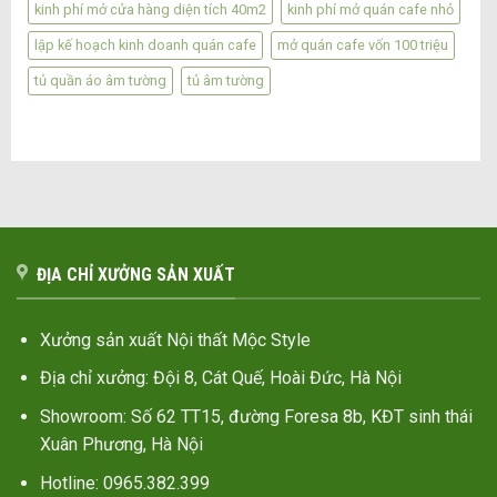
kinh phí mở cửa hàng diện tích 40m2
kinh phí mở quán cafe nhỏ
lập kế hoạch kinh doanh quán cafe
mở quán cafe vốn 100 triệu
tủ quần áo âm tường
tủ âm tường
ĐỊA CHỈ XƯỞNG SẢN XUẤT
Xưởng sản xuất Nội thất Mộc Style
Địa chỉ xưởng: Đội 8, Cát Quế, Hoài Đức, Hà Nội
Showroom: Số 62 TT15, đường Foresa 8b, KĐT sinh thái
Xuân Phương, Hà Nội
Hotline: 0965.382.399