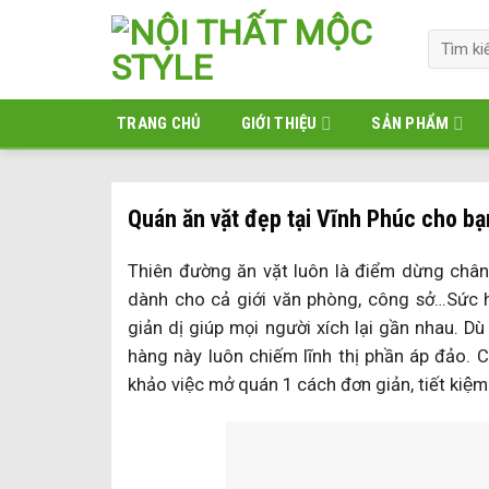
Skip
to
Tìm
kiếm:
content
TRANG CHỦ
GIỚI THIỆU
SẢN PHẨM
Quán ăn vặt đẹp tại Vĩnh Phúc cho b
Thiên đường ăn vặt luôn là điểm dừng chân kh
dành cho cả giới văn phòng, công sở…Sức h
giản dị giúp mọi người xích lại gần nhau. 
hàng này luôn chiếm lĩnh thị phần áp đảo.
khảo việc mở quán 1 cách đơn giản, tiết kiệm