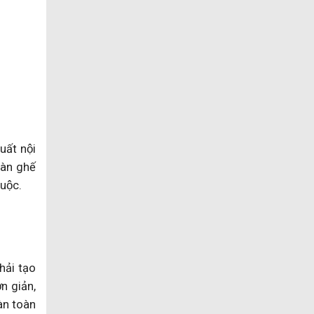
uất nội
àn ghế
huộc.
ải tạo
ơn giản,
̀n toàn