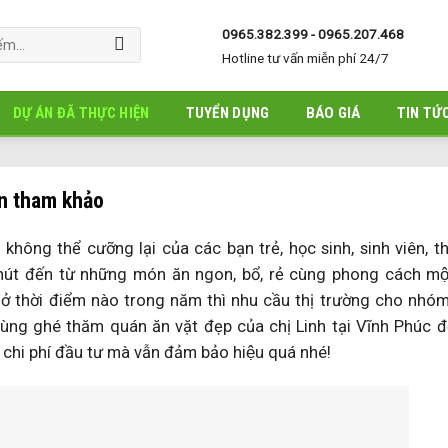
0965.382.399 - 0965.207.468
Hotline tư vấn miễn phí 24/7
DỰ ÁN ĐÃ THỰC HIỆN
TUYỂN DỤNG
BÁO GIÁ
TIN TỨ
ạn tham khảo
ông thể cưỡng lại của các bạn trẻ, học sinh, sinh viên, th
út đến từ những món ăn ngon, bổ, rẻ cùng phong cách mô
Dù ở thời điểm nào trong năm thì nhu cầu thị trường cho nhó
 Cùng ghé thăm quán ăn vặt đẹp của chị Linh tại Vĩnh Phúc 
 chi phí đầu tư mà vẫn đảm bảo hiệu quá nhé!