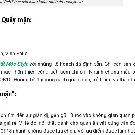
tại Vĩnh Phúc nên tham khảo-noithatmocstyle.vn
p Quẩy mặn:
ên, Vĩnh Phúc.
hất Mộc Style
với những kế hoạch đã định sẵn. Chị cần sản x
mạc, thân thiện cùng tiết kiệm chi phí. Nhanh chóng mẫu b
 QB10. Hướng tới 1 phong cách quán mộc, trẻ trung và thân t
 mặn”:
́n tìm đến sự giản dị, gần gũi. Bước vào không gian quán ph
 giá rẻ. Vì lẽ đó, nội thất dành cho quán ăn vặt cũng cần đ
ỗ CF18 nhanh chóng được lựa chọn. Với ưu điểm được làm hoa