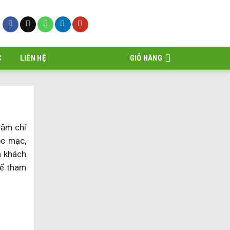
C
LIÊN HỆ
GIỎ HÀNG
ậm chí
̣c mạc,
m khách
để tham