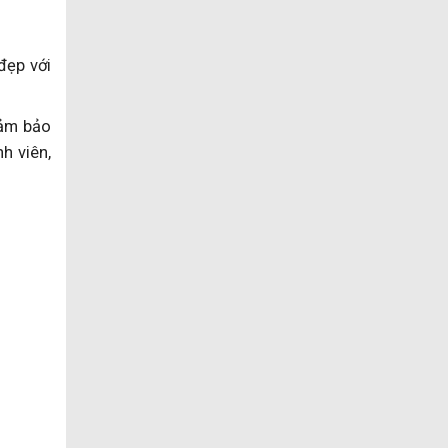
ẹp với
ảm bảo
nh viên,