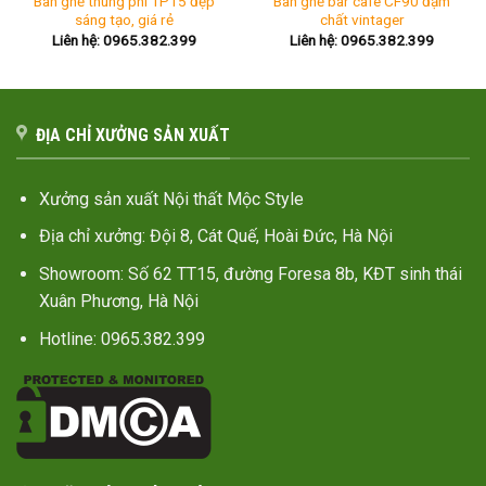
Bàn ghế thùng phi TP15 đẹp
Bàn ghế bar cafe CF90 đậm
sáng tạo, giá rẻ
chất vintager
Liên hệ: 0965.382.399
Liên hệ: 0965.382.399
ĐỊA CHỈ XƯỞNG SẢN XUẤT
Xưởng sản xuất Nội thất Mộc Style
Địa chỉ xưởng: Đội 8, Cát Quế, Hoài Đức, Hà Nội
Showroom: Số 62 TT15, đường Foresa 8b, KĐT sinh thái
Xuân Phương, Hà Nội
Hotline: 0965.382.399