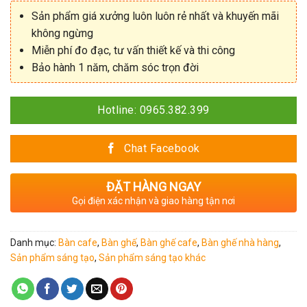
Sản phẩm giá xưởng luôn luôn rẻ nhất và khuyến mãi
không ngừng
Miễn phí đo đạc, tư vấn thiết kế và thi công
Bảo hành 1 năm, chăm sóc trọn đời
Hotline: 0965.382.399
Chat Facebook
ĐẶT HÀNG NGAY
Gọi điện xác nhận và giao hàng tận nơi
Danh mục:
Bàn cafe
,
Bàn ghế
,
Bàn ghế cafe
,
Bàn ghế nhà hàng
,
Sản phẩm sáng tạo
,
Sản phẩm sáng tạo khác