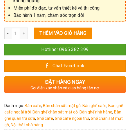
không ngừng
Miễn phí đo đạc, tư vấn thiết kế và thi công
Bảo hành 1 năm, chăm sóc trọn đời
Số lượng
THÊM VÀO GIỎ HÀNG
Hotline: 0965.382.399
Chat Facebook
ĐẶT HÀNG NGAY
Gọi điện xác nhận và giao hàng tận nơi
Danh mục:
Bàn cafe
,
Bàn chân sắt mặt gỗ
,
Bàn ghế cafe
,
Bàn ghế
cafe ngoài trời
,
Bàn ghế chân sắt mặt gỗ
,
Bàn ghế nhà hàng
,
Bàn
ghế quán trà sữa
,
Ghế cafe
,
Ghế cafe ngoài trời
,
Ghế chân sắt mặt
gỗ
,
Nội thất nhà hàng