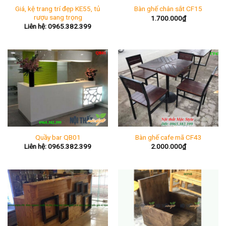
Giá, kệ trang trí đẹp KE55, tủ
Bàn ghế chân sắt CF15
rượu sang trọng
1.700.000
₫
Liên hệ: 0965.382.399
Quầy bar QB01
Bàn ghế cafe mã CF43
Liên hệ: 0965.382.399
2.000.000
₫