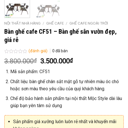
NỘI THẤT NHÀ HÀNG
/
GHẾ CAFE
/
GHẾ CAFE NGOÀI TRỜI
Bàn ghế cafe CF51 – Bàn ghế sân vườn đẹp,
giá rẻ
(đánh giá)
0
đã bán
Được
Giá
Giá
3.800.000
₫
3.500.000
₫
xếp
gốc
hiện
hạng
Mã sản phẩm: CF51
0
là:
tại
5
3.800.000₫.
là:
sao
Chất liệu: bàn ghế chân sắt mặt gỗ tự nhiên màu óc chó
3.500.000₫.
hoặc sơn màu theo yêu cầu của quý khách hàng.
Chế độ bảo hành sản phẩm tại nội thất Mộc Style dài lâu
giúp bạn yên tâm sử dụng
Sản phẩm giá xưởng luôn luôn rẻ nhất và khuyến mãi