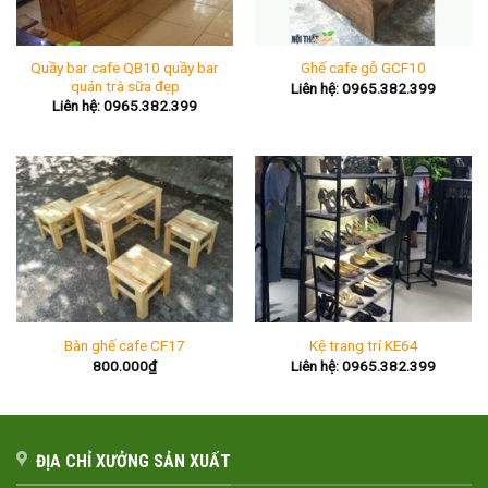
Quầy bar cafe QB10 quầy bar
Ghế cafe gỗ GCF10
quán trà sữa đẹp
Liên hệ: 0965.382.399
Liên hệ: 0965.382.399
Bàn ghế cafe CF17
Kệ trang trí KE64
800.000
₫
Liên hệ: 0965.382.399
ĐỊA CHỈ XƯỞNG SẢN XUẤT