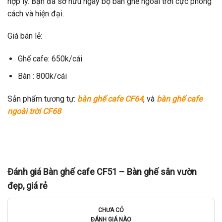
hợp lý. Bạn đã sở hữu ngay bộ bàn ghế ngoài trời cực phong
cách và hiện đại.
Giá bán lẻ:
Ghế cafe: 650k/cái
Bàn : 800k/cái
Sản phẩm tương tự:
bàn ghế cafe CF64
, và
bàn ghế cafe
ngoài trời CF68
Đánh giá Bàn ghế cafe CF51 – Bàn ghế sân vườn
đẹp, giá rẻ
CHƯA CÓ
ĐÁNH GIÁ NÀO