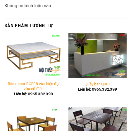
Không có bình luận nào
SẢN PHẨM TƯƠNG TỰ
Bàn decor BCF08 vừa hiện đại
Quầy bar QB01
vừa cổ điển
Liên hệ: 0965.382.399
Liên hệ: 0965.382.399