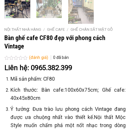
NỘI THẤT NHÀ HÀNG
/
GHẾ CAFE
/
GHẾ CHÂN SẮT MẶT GỖ
Bàn ghế cafe CF80 đẹp với phong cách
Vintage
(đánh giá)
0
đã bán
Được
Liên hệ: 0965.382.399
xếp
hạng
Mã sản phẩm: CF80
0
5
sao
Kích thước: Bàn cafe:100x60x75cm; Ghế cafe:
40x45x80cm
Ý tưởng: Đưa trào lưu phong cách Vintage đang
được ưa chuộng nhất vào thiết kế.Nội thất Mộc
Style muốn chấm phá một nốt nhạc trong dòng