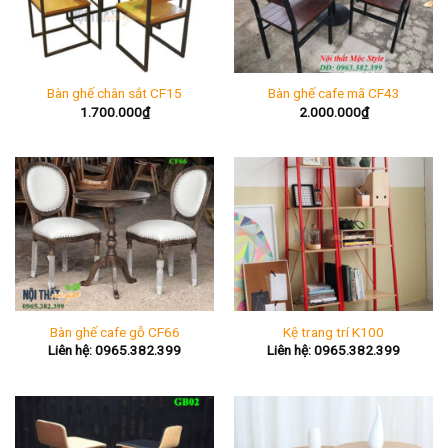
Bàn ghế chân sắt CF15
Bàn ghế cafe mã CF43
1.700.000
₫
2.000.000
₫
Bàn ghế cafe gỗ CF66
Kệ trang trí K100
Liên hệ: 0965.382.399
Liên hệ: 0965.382.399