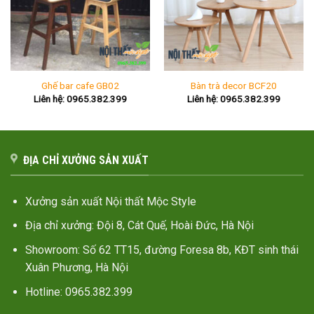
Ghế bar cafe GB02
Bàn trà decor BCF20
Liên hệ: 0965.382.399
Liên hệ: 0965.382.399
ĐỊA CHỈ XƯỞNG SẢN XUẤT
Xưởng sản xuất Nội thất Mộc Style
Địa chỉ xưởng: Đội 8, Cát Quế, Hoài Đức, Hà Nội
Showroom: Số 62 TT15, đường Foresa 8b, KĐT sinh thái
Xuân Phương, Hà Nội
Hotline: 0965.382.399