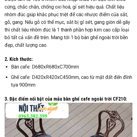
cứng, chắc chắn, chống oxi hoá, gỉ sét hiệu quả. Chất liệu
nhôm đúc giúp khắc phục triệt để các nhược điểm của sắt,
gỗ, gang. Nếu gỗ có thể mục, sắt bị gỉ sét, gang giòn dễ gãy
thì chất liệu nhôm đúc là 1 thành phần hợp kim cao cấp loại
bỏ tất cả vấn đề trên. Mang tới 1 bộ bàn ghế ngoài trời bền
đẹp, chất lượng cao.
2. Kích thước:
Bàn cafe: D680xR680xC700mm
Ghế cafe: D420xR420xC450mm, cao từ mặt đất đến đỉnh
tựa 900mm
3. Đặc điểm nổi bật của mẫu bàn ghế cafe ngoài trời CF210: