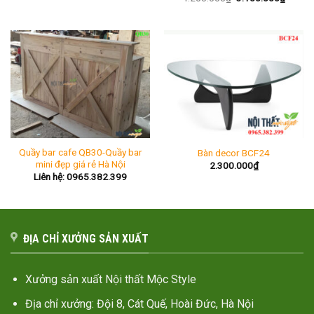
gốc
hiện
là:
tại
4.200.000₫.
là:
3.100.
Quầy bar cafe QB30-Quầy bar
Bàn decor BCF24
mini đẹp giá rẻ Hà Nội
2.300.000
₫
Liên hệ: 0965.382.399
ĐỊA CHỈ XƯỞNG SẢN XUẤT
Xưởng sản xuất Nội thất Mộc Style
Địa chỉ xưởng: Đội 8, Cát Quế, Hoài Đức, Hà Nội