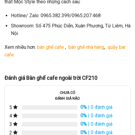
thất Mộc Style theo những cách sau:
Hotline/ Zalo: 0965.382.399/0965.207.468
Showroom: Số 475 Phúc Diễn, Xuân Phương, Từ Liêm, Hà
Nội
Xem nhiều hơn:
bàn ghế cafe
,
bàn ghế nhà hàng
,
quầy bar
cafe
Đánh giá Bàn ghế cafe ngoài trời CF210
CHƯA CÓ
ĐÁNH GIÁ NÀO
0%
| 0 đánh giá
5
0%
| 0 đánh giá
4
0%
| 0 đánh giá
3
0%
| 0 đánh giá
2