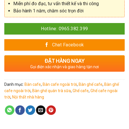
Miễn phí đo đạc, tư vấn thiết kế và thi công
Bảo hành 1 năm, chăm sóc trọn đời
Hotline: 0965.382.399
Chat Facebook
ĐẶT HÀNG NGAY
Gọi điện xác nhận và giao hàng tận nơi
Danh mục:
Bàn cafe
,
Bàn cafe ngoài trời
,
Bàn ghế cafe
,
Bàn ghế
cafe ngoài trời
,
Bàn ghế quán trà sữa
,
Ghế cafe
,
Ghế cafe ngoài
trời
,
Nội thất nhà hàng