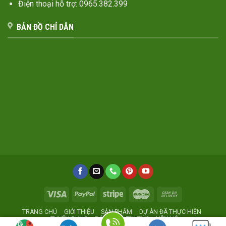
Điện thoại hỗ trợ: 0965.382.399
BẢN ĐỒ CHỈ DẪN
TRANG CHỦ
GIỚI THIỆU
SẢN PHẨM
DỰ ÁN ĐÃ THỰC HIỆN
TUYỂN DỤNG
BÁO GIÁ
TIN TỨC
LIÊN HỆ