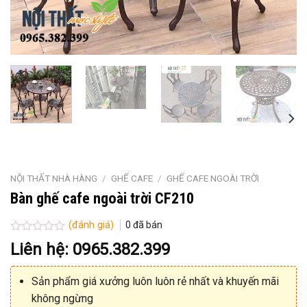
NỘI THẤT NHÀ HÀNG
/
GHẾ CAFE
/
GHẾ CAFE NGOÀI TRỜI
Bàn ghế cafe ngoài trời CF210
(đánh giá)
0
đã bán
Được
Liên hệ: 0965.382.399
xếp
hạng
0
Sản phẩm giá xưởng luôn luôn rẻ nhất và khuyến mãi
5
sao
không ngừng