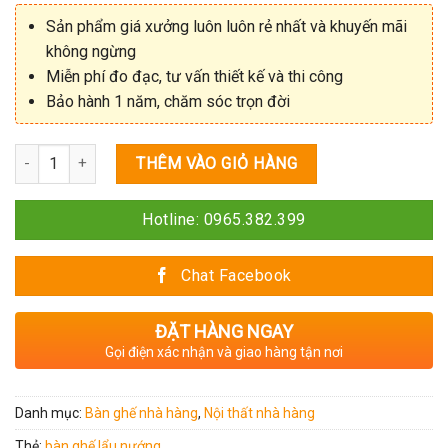
Sản phẩm giá xưởng luôn luôn rẻ nhất và khuyến mãi
không ngừng
Miễn phí đo đạc, tư vấn thiết kế và thi công
Bảo hành 1 năm, chăm sóc trọn đời
Số lượng
THÊM VÀO GIỎ HÀNG
Hotline: 0965.382.399
Chat Facebook
ĐẶT HÀNG NGAY
Gọi điện xác nhận và giao hàng tận nơi
Danh mục:
Bàn ghế nhà hàng
,
Nội thất nhà hàng
Thẻ:
bàn ghế lẩu nướng