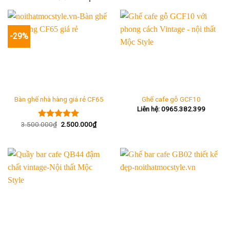
-29%
Bàn ghế nhà hàng giá rẻ CF65
Ghế cafe gỗ GCF10
Liên hệ: 0965.382.399
Giá
Giá
3.500.000
₫
2.500.000
₫
Được xếp
gốc
hiện
hạng
5.00
là:
tại
5 sao
3.500.000₫.
là:
2.500.000₫.