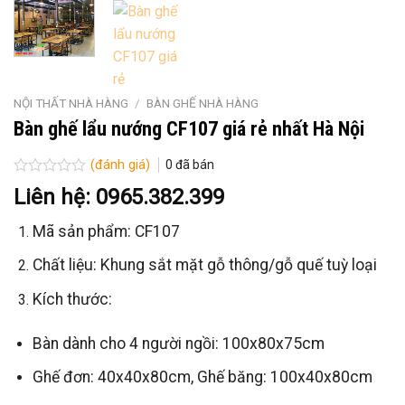
NỘI THẤT NHÀ HÀNG
/
BÀN GHẾ NHÀ HÀNG
Bàn ghế lẩu nướng CF107 giá rẻ nhất Hà Nội
(đánh giá)
0
đã bán
Được
Liên hệ: 0965.382.399
xếp
hạng
Mã sản phẩm: CF107
0
5
sao
Chất liệu: Khung sắt mặt gỗ thông/gỗ quế tuỳ loại
Kích thước:
Bàn dành cho 4 người ngồi: 100x80x75cm
Ghế đơn: 40x40x80cm,
Ghế băng: 100x40x80cm