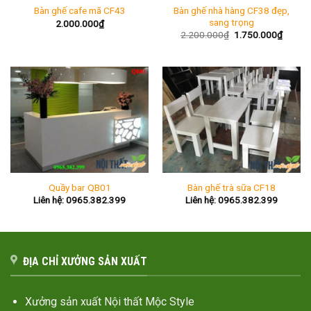
Bàn ghế nhà hàng CF38 đẹp,
Bàn ghế cafe mã CF43
sang trọng
2.000.000
₫
Giá
Giá
2.200.000
₫
1.750.000
₫
gốc
hiện
là:
tại
2.200.000₫.
là:
1.750.
Quầy bar QB01
Bàn ghế trà sữa CF18
Liên hệ: 0965.382.399
Liên hệ: 0965.382.399
ĐỊA CHỈ XƯỞNG SẢN XUẤT
Xưởng sản xuất Nội thất Mộc Style