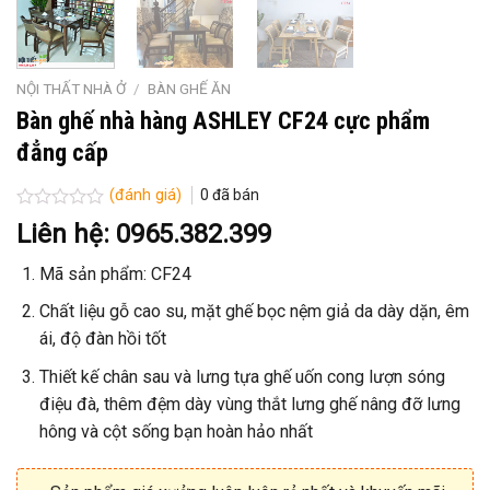
NỘI THẤT NHÀ Ở
/
BÀN GHẾ ĂN
Bàn ghế nhà hàng ASHLEY CF24 cực phẩm
đẳng cấp
(đánh giá)
0
đã bán
Được
Liên hệ: 0965.382.399
xếp
hạng
Mã sản phẩm: CF24
0
5
sao
Chất liệu gỗ cao su, mặt ghế bọc nệm giả da dày dặn, êm
ái, độ đàn hồi tốt
Thiết kế chân sau và lưng tựa ghế uốn cong lượn sóng
điệu đà, thêm đệm dày vùng thắt lưng ghế nâng đỡ lưng
hông và cột sống bạn hoàn hảo nhất