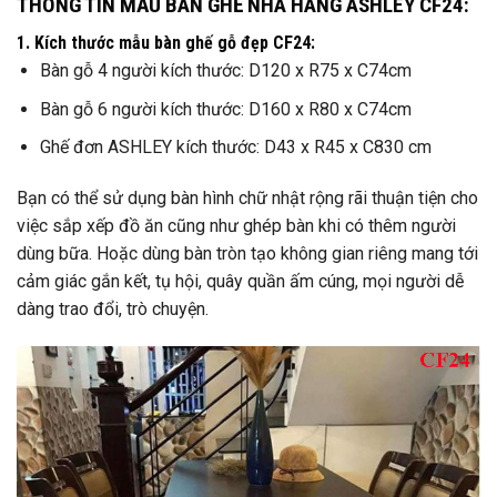
THÔNG TIN MẪU BÀN GHẾ NHÀ HÀNG ASHLEY CF24:
1. Kích thước mẫu bàn ghế gỗ đẹp CF24:
Bàn gỗ 4 người kích thước: D120 x R75 x C74cm
Bàn gỗ 6 người kích thước: D160 x R80 x C74cm
Ghế đơn ASHLEY kích thước: D43 x R45 x C830 cm
Bạn có thể sử dụng bàn hình chữ nhật rộng rãi thuận tiện cho
việc sắp xếp đồ ăn cũng như ghép bàn khi có thêm người
dùng bữa. Hoặc dùng bàn tròn tạo không gian riêng mang tới
cảm giác gắn kết, tụ hội, quây quần ấm cúng, mọi người dễ
dàng trao đổi, trò chuyện.