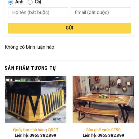
Anh
Chị
GỬI
Không có bình luận nào
SẢN PHẨM TƯƠNG TỰ
Quầy bar nhà hàng QB37
Bàn ghế cafe CF50
Liên hệ: 0965.382.399
Liên hệ: 0965.382.399