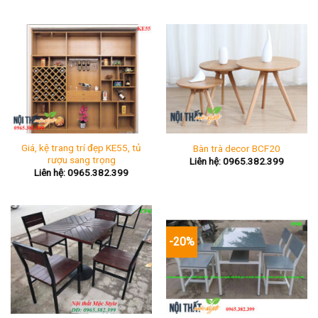
Giá, kệ trang trí đẹp KE55, tủ
Bàn trà decor BCF20
rượu sang trọng
Liên hệ: 0965.382.399
Liên hệ: 0965.382.399
-20%