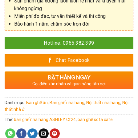
Sản phẩm giá xưởng luôn luôn rẻ nhất và khuyến mãi
không ngừng
Miễn phí đo đạc, tư vấn thiết kế và thi công
Bảo hành 1 năm, chăm sóc trọn đời
Hotline: 0965.382.399
Chat Facebook
ĐẶT HÀNG NGAY
Gọi điện xác nhận và giao hàng tận nơi
Danh mục:
Bàn ghế ăn
,
Bàn ghế nhà hàng
,
Nội thất nhà hàng
,
Nội
thất nhà ở
Thẻ:
bàn ghế nhà hàng ASHLEY Cf24
,
bàn ghế sofa cafe