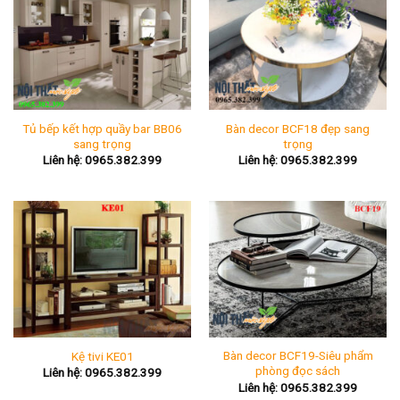
Tủ bếp kết hợp quầy bar BB06
Bàn decor BCF18 đẹp sang
sang trọng
trọng
Liên hệ: 0965.382.399
Liên hệ: 0965.382.399
Bàn decor BCF19-Siêu phẩm
Kệ tivi KE01
phòng đọc sách
Liên hệ: 0965.382.399
Liên hệ: 0965.382.399