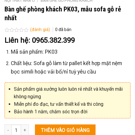
NỘI THẤT NHÀ Ở
/
BÀN GHẾ GỖ PHÒNG KHÁCH
Bàn ghế phòng khách PK03, mẫu sofa gỗ rẻ
nhất
(đánh giá)
0
đã bán
Được
Liên hệ: 0965.382.399
xếp
hạng
Mã sản phẩm: PK03
0
5
sao
Chất liệu: Sofa gỗ làm từ pallet kết hợp mặt nệm
bọc simili hoặc vải bố/nỉ tuỳ yêu cầu
Sản phẩm giá xưởng luôn luôn rẻ nhất và khuyến mãi
không ngừng
Miễn phí đo đạc, tư vấn thiết kế và thi công
Bảo hành 1 năm, chăm sóc trọn đời
Số lượng
THÊM VÀO GIỎ HÀNG