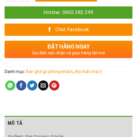
Hotline: 0965.382.399
Chat Facebook
ĐẶT HÀNG NGAY
Gọi điện xác nhận và giao hàng tận nơi
Danh mục:
Bàn ghế gỗ phòng khách
,
Nội thất nhà ở
MÔ TẢ