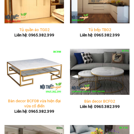
Tủ quần áo TG02
Tủ bếp TB02
Liên hệ: 0965.382.399
Liên hệ: 0965.382.399
Bàn decor BCF08 vừa hiện đại
Bàn decor BCF02
vừa cổ điển
Liên hệ: 0965.382.399
Liên hệ: 0965.382.399