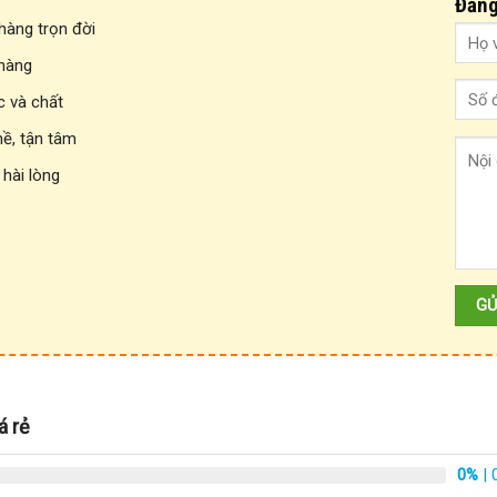
Đăng
àng trọn đời
 hàng
c và chất
hề, tận tâm
 hài lòng
á rẻ
0%
| 