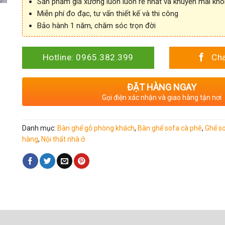
Sản phẩm giá xưởng luôn luôn rẻ nhất và khuyến mãi kh
Miễn phí đo đạc, tư vấn thiết kế và thi công
Bảo hành 1 năm, chăm sóc trọn đời
Hotline: 0965.382.399
Ch
ĐẶT HÀNG NGAY
Gọi điện xác nhận và giao hàng tận nơi
Danh mục:
Bàn ghế gỗ phòng khách
,
Bàn ghế sofa cà phê
,
Ghế s
hàng
,
Nội thất nhà ở