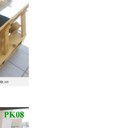
le.vn