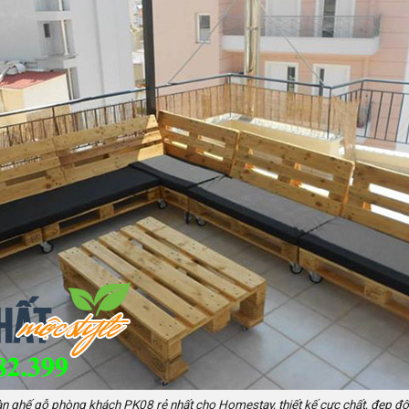
n ghế gỗ phòng khách PK08 rẻ nhất cho Homestay, thiết kế cực chất, đẹp đ