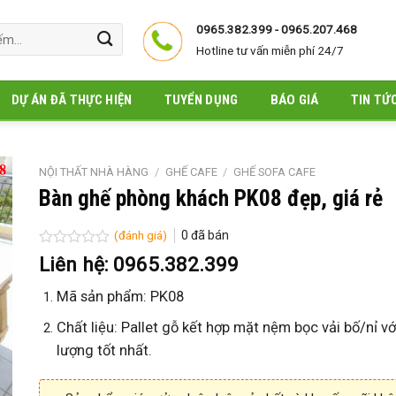
0965.382.399 - 0965.207.468
Hotline tư vấn miễn phí 24/7
DỰ ÁN ĐÃ THỰC HIỆN
TUYỂN DỤNG
BÁO GIÁ
TIN TỨ
NỘI THẤT NHÀ HÀNG
/
GHẾ CAFE
/
GHẾ SOFA CAFE
Bàn ghế phòng khách PK08 đẹp, giá rẻ
(đánh giá)
0
đã bán
Được
Liên hệ: 0965.382.399
xếp
hạng
Mã sản phẩm: PK08
0
5
Chất liệu: Pallet gỗ kết hợp mặt nệm bọc vải bố/nỉ với
sao
lượng tốt nhất.