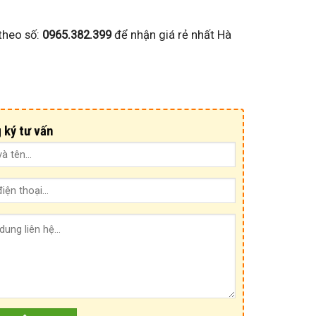
theo số:
0965.382.399
để nhận giá rẻ nhất Hà
 ký tư vấn