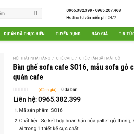
0965.382.399 - 0965.207.468
Hotline tư vấn miễn phí 24/7
DỰ ÁN ĐÃ THỰC HIỆN
TUYỂN DỤNG
BÁO GIÁ
TIN TỨ
NỘI THẤT NHÀ HÀNG
/
GHẾ CAFE
/
GHẾ CHÂN SẮT MẶT GỖ
Bàn ghế sofa cafe SO16, mẫu sofa gỗ c
quán cafe
(đánh giá)
0
đã bán
Được
Liên hệ: 0965.382.399
xếp
hạng
Mã sản phẩm: SO16
0
5
Chất liệu: Sự kết hợp hoàn hảo của pallet gỗ thông
sao
ái trong 1 thiết kế cực chất.