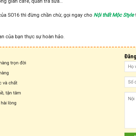
ng gian cafe, quán trà sữa…
của SO16 thì đừng chần chừ, gọi ngay cho
Nội thất Mộc Style
n của bạn thực sự hoàn hảo.
Đăng
àng trọn đời
 hàng
c và chất
hề, tận tâm
 hài lòng