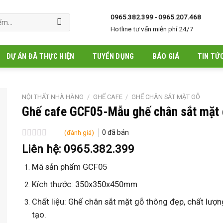
0965.382.399 - 0965.207.468
Hotline tư vấn miễn phí 24/7
DỰ ÁN ĐÃ THỰC HIỆN
TUYỂN DỤNG
BÁO GIÁ
TIN TỨ
NỘI THẤT NHÀ HÀNG
/
GHẾ CAFE
/
GHẾ CHÂN SẮT MẶT GỖ
Ghế cafe GCF05-Mẫu ghế chân sắt mặt 
(đánh giá)
0
đã bán
Được
Liên hệ: 0965.382.399
xếp
hạng
Mã sản phẩm GCF05
0
5
Kích thước: 350x350x450mm
sao
Chất liệu: Ghế chân sắt mặt gỗ thông đẹp, chất lượn
tạo.