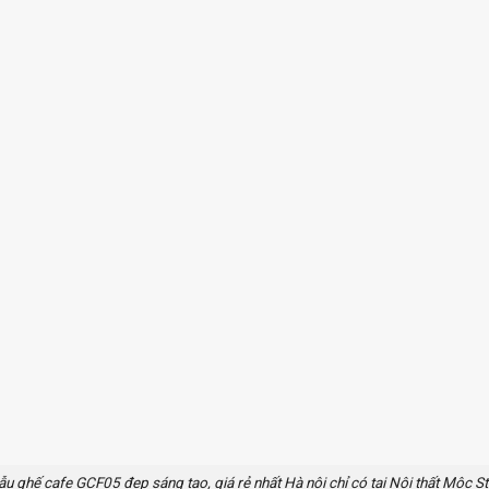
u ghế cafe GCF05 đẹp sáng tạo, giá rẻ nhất Hà nội chỉ có tại Nội thất Mộc St