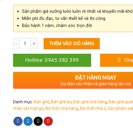
Sản phẩm giá xưởng luôn luôn rẻ nhất và khuyến mãi kh
Miễn phí đo đạc, tư vấn thiết kế và thi công
Bảo hành 1 năm, chăm sóc trọn đời
Số lượng
THÊM VÀO GIỎ HÀNG
Hotline: 0965.382.399
Cha
ĐẶT HÀNG NGAY
Gọi điện xác nhận và giao hàng tận nơi
Danh mục:
Bàn ghế
,
Bàn ghế ăn
,
Bàn ghế nhà hàng
,
Bàn ghế quán
chân sắt mặt gỗ
,
Nội thất nhà hàng
,
Nội thất nhà ở
,
Sản phẩm sá