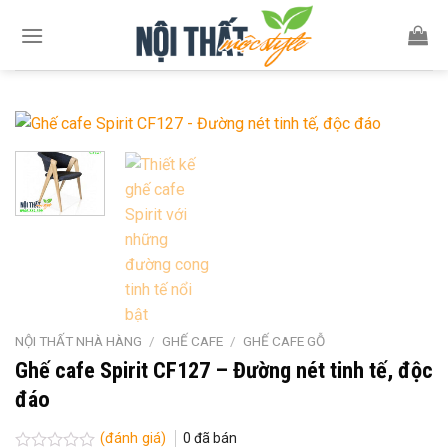
Skip
to
content
NỘI THẤT NHÀ HÀNG
/
GHẾ CAFE
/
GHẾ CAFE GỖ
Ghế cafe Spirit CF127 – Đường nét tinh tế, độc
đáo
(đánh giá)
0
đã bán