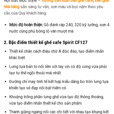
Nội thất Mộc Style –
Xưởng sản xuất bàn ghế cafe
,
bàn ghế
nhà hàng
sẵn sàng tư vấn, sơn màu và bọc nệm theo yêu
cầu của Quý khách hàng.
Mức độ hoàn thiện:
Gỗ đánh ráp 240, 320 kỹ lưỡng; sơn 4
nước cùng phủ bóng lộ vân mượt mà.
2. Đặc điểm thiết kế ghế cafe Spirit CF127
Thiết kế chân cách điệu chữ A độc đáo, tạo điểm nhấn
khác biệt.
Lưng tựa bản to nối liền với tay vịn có độ cong vừa phải
tạo tư thế ngồi thoải mái nhất.
Đường chỉ may tinh tế kết hợp kiểu dáng bo tròn lưng tựa
khiến tạo vẻ đẹp nổi bật hiếm có.
Khoảng trống phần lưng ghế vừa tạo độ thông thoáng,
vừa tạo điểm nhấn thiết kế cho sản phẩm.
Thanh giằng ngang nối các chi tiết với nhau tạo khung kết