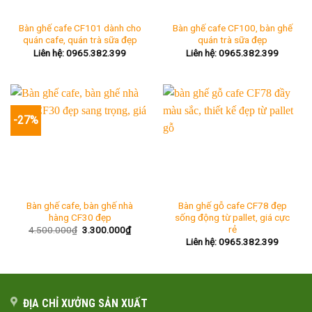
Bàn ghế cafe CF101 dành cho
Bàn ghế cafe CF100, bàn ghế
quán cafe, quán trà sữa đẹp
quán trà sữa đẹp
Liên hệ: 0965.382.399
Liên hệ: 0965.382.399
-27%
Bàn ghế cafe, bàn ghế nhà
Bàn ghế gỗ cafe CF78 đẹp
hàng CF30 đẹp
sống động từ pallet, giá cực
rẻ
Giá
Giá
4.500.000
₫
3.300.000
₫
gốc
hiện
Liên hệ: 0965.382.399
là:
tại
4.500.000₫.
là:
3.300.000₫.
ĐỊA CHỈ XƯỞNG SẢN XUẤT