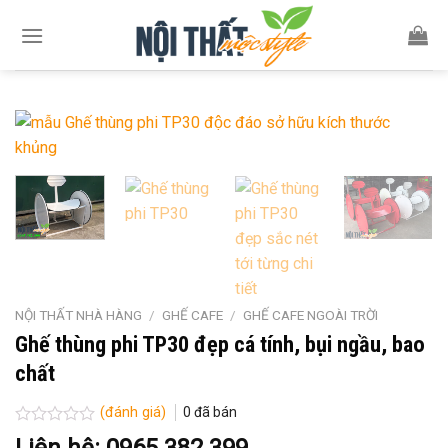
Skip
to
content
NỘI THẤT NHÀ HÀNG
/
GHẾ CAFE
/
GHẾ CAFE NGOÀI TRỜI
Ghế thùng phi TP30 đẹp cá tính, bụi ngầu, bao
chất
(đánh giá)
0
đã bán
Được
Liên hệ: 0965.382.399