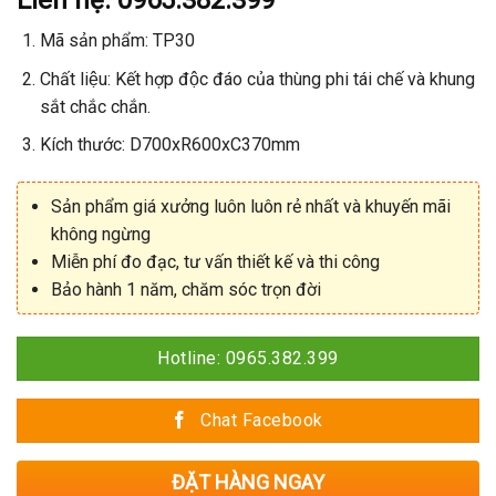
xếp
hạng
Mã sản phẩm: TP30
0
5
sao
Chất liệu: Kết hợp độc đáo của thùng phi tái chế và khung
sắt chắc chắn.
Kích thước: D700xR600xC370mm
Sản phẩm giá xưởng luôn luôn rẻ nhất và khuyến mãi
không ngừng
Miễn phí đo đạc, tư vấn thiết kế và thi công
Bảo hành 1 năm, chăm sóc trọn đời
Hotline: 0965.382.399
Chat Facebook
ĐẶT HÀNG NGAY