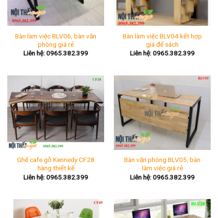
Bàn làm việc BLV06, bàn văn
Bàn làm việc BLV04 kết hợp
phòng giá rẻ
giá để sách
Liên hệ: 0965.382.399
Liên hệ: 0965.382.399
Ghế cafe gỗ Kennedy CF28
Bàn văn phòng BLV05, bàn
hàng thiết kế
làm việc giá rẻ
Liên hệ: 0965.382.399
Liên hệ: 0965.382.399