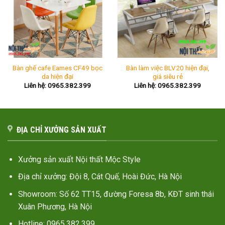
Bàn ghế cafe Eames CF49 bọc
Bàn làm việc BLV20 hiện đại,
da hiện đại
giá siêu rẻ
Liên hệ: 0965.382.399
Liên hệ: 0965.382.399
ĐỊA CHỈ XƯỞNG SẢN XUẤT
Xưởng sản xuất Nội thất Mộc Style
Địa chỉ xưởng: Đội 8, Cát Quế, Hoài Đức, Hà Nội
Showroom: Số 62 TT15, đường Foresa 8b, KĐT sinh thái
Xuân Phương, Hà Nội
Hotline: 0965.382.399