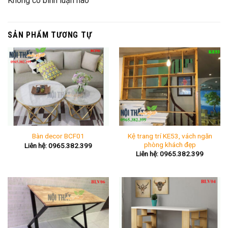
Không có bình luận nào
SẢN PHẨM TƯƠNG TỰ
Kệ trang trí KE53, vách ngăn
Bàn decor BCF01
phòng khách đẹp
Liên hệ: 0965.382.399
Liên hệ: 0965.382.399