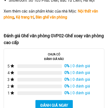
Showroom: Số 105 Phúc Diễn, Bắc Từ Liêm, Hà Nội
Xem thêm các sản phẩm khác của nhà Mộc:
Nội thất văn
p
hòng
,
Kệ trang trí
,
Bàn ghế văn phòng
Đánh giá Ghế văn phòng GVP02-Ghế xoay văn phòng
cao cấp
CHƯA CÓ
ĐÁNH GIÁ NÀO
0%
| 0 đánh giá
5
0%
| 0 đánh giá
4
0%
| 0 đánh giá
3
0%
| 0 đánh giá
2
0%
| 0 đánh giá
1
ĐÁNH GIÁ NGAY