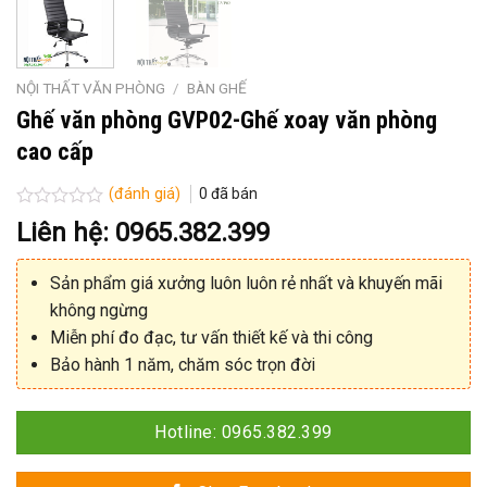
NỘI THẤT VĂN PHÒNG
/
BÀN GHẾ
Ghế văn phòng GVP02-Ghế xoay văn phòng
cao cấp
(đánh giá)
0
đã bán
Được
Liên hệ: 0965.382.399
xếp
hạng
0
Sản phẩm giá xưởng luôn luôn rẻ nhất và khuyến mãi
5
sao
không ngừng
Miễn phí đo đạc, tư vấn thiết kế và thi công
Bảo hành 1 năm, chăm sóc trọn đời
Hotline: 0965.382.399