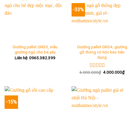
-33%
Giường pallet GN30, mẫu
Giường pallet GN34, giường
giường ngủ cho bé yêu
gỗ thông có hộc kéo tiện
dụng
Liên hệ: 0965.382.399
Giá
Giá
6.000.000
₫
4.000.000
₫
Được xếp
gốc
hiện
hạng
5.00
5
là:
tại
sao
6.000.000₫.
là:
4.000.
-15%