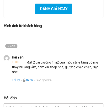
ĐÁNH GIÁ NGAY
Hình ảnh từ khách hàng
2 ảnh
Hai Yen
đặt 2 cái giường 1m2 của mộc style tặng bố mẹ ,
Được xếp
thầy bu ưng lắm, cám ơn shop nhé, giường chắc chắn, đẹp
hạng
5
5
sao
nhé
Trả lời
•
thích
•
06/10/2024
Hỏi đáp