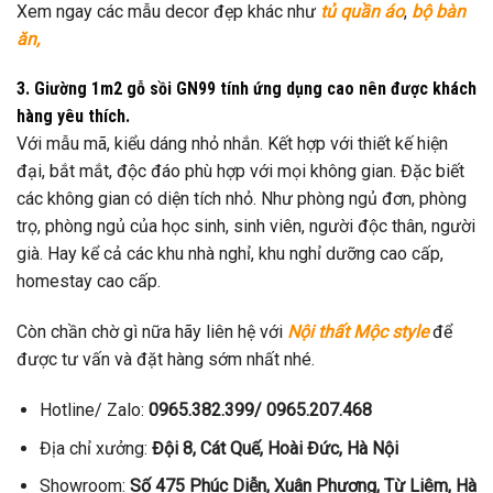
Xem ngay các mẫu decor đẹp khác như
tủ quần áo
,
bộ bàn
ăn,
3. Giường 1m2 gỗ sồi GN99 tính ứng dụng cao nên được khách
hàng yêu thích.
Với mẫu mã, kiểu dáng nhỏ nhắn. Kết hợp với thiết kế hiện
đại, bắt mắt, độc đáo phù hợp với mọi không gian. Đặc biết
các không gian có diện tích nhỏ. Như phòng ngủ đơn, phòng
trọ, phòng ngủ của học sinh, sinh viên, người độc thân, người
già. Hay kể cả các khu nhà nghỉ, khu nghỉ dưỡng cao cấp,
homestay cao cấp.
Còn chần chờ gì nữa hãy liên hệ với
Nội thất Mộc style
để
được tư vấn và đặt hàng sớm nhất nhé.
Hotline/ Zalo:
0965.382.399/ 0965.207.468
Địa chỉ xưởng:
Đội 8, Cát Quế, Hoài Đức, Hà Nội
Showroom:
Số 475 Phúc Diễn, Xuân Phương, Từ Liêm, Hà