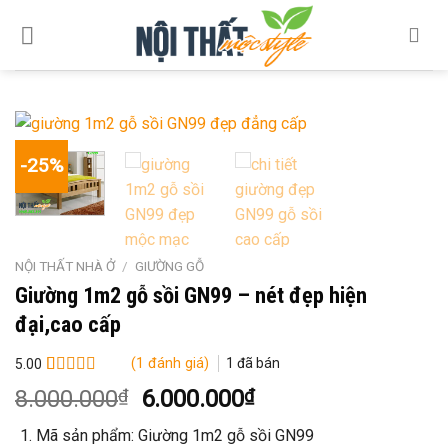
Skip
to
content
-25%
NỘI THẤT NHÀ Ở
/
GIƯỜNG GỖ
Giường 1m2 gỗ sồi GN99 – nét đẹp hiện
đại,cao cấp
(
1
đánh giá)
1
đã bán
5.00
5.00
1
trên 5
Giá
Giá
8.000.000
₫
6.000.000
₫
dựa trên
gốc
hiện
đánh giá
Mã sản phẩm: Giường 1m2 gỗ sồi GN99
là:
tại