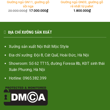
Giường ngủ GN11, giường gỗ
Giường ngủ GN03, giường gỗ
sồi nga
rẻ nhất từ pallet
Giá
Giá
20.000.000
₫
17.000.000
₫
1.800.000
₫
gốc
hiện
là:
tại
20.000.000₫.
là:
17.000.000₫.
ĐỊA CHỈ XƯỞNG SẢN XUẤT
Xưởng sản xuất Nội thất Mộc Style
Địa chỉ xưởng: Đội 8, Cát Quế, Hoài Đức, Hà Nội
Showroom: Số 62 TT15, đường Foresa 8b, KĐT sinh thái
Xuân Phương, Hà Nội
Hotline: 0965.382.399