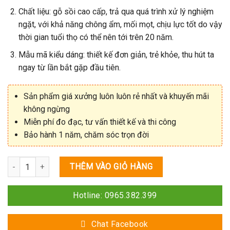
8.000.000₫.
là:
Chất liệu: gỗ sồi cao cấp, trả qua quá trình xử lý nghiệm
6.000.000₫.
ngặt, với khả năng chông ẩm, mối mọt, chịu lực tốt do vậy
thời gian tuổi thọ có thể nên tới trên 20 năm.
Mẫu mã kiểu dáng: thiết kế đơn giản, trẻ khỏe, thu hút ta
ngay từ lần bắt gặp đầu tiên.
Sản phẩm giá xưởng luôn luôn rẻ nhất và khuyến mãi
không ngừng
Miễn phí đo đạc, tư vấn thiết kế và thi công
Bảo hành 1 năm, chăm sóc trọn đời
Số lượng
THÊM VÀO GIỎ HÀNG
Hotline: 0965.382.399
Chat Facebook