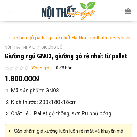
Skip
to
content
NỘI THẤT NHÀ Ở
/
GIƯỜNG GỖ
Giường ngủ GN03, giường gỗ rẻ nhất từ pallet
(đánh giá)
0
đã bán
Được
1.800.000
₫
xếp
hạng
Mã sản phẩm: GN03
0
5
sao
Kích thước: 200x180x18cm
Chất liệu: Pallet gỗ thông, sơn Pu phủ bóng
Sản phẩm giá xưởng luôn luôn rẻ nhất và khuyến mãi