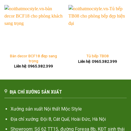
Bàn decor BCF18 đẹp sang
Tủ bếp TB08
trọng
Liên hệ: 0965.382.399
Liên hệ: 0965.382.399
ĐỊA CHỈ XƯỞNG SẢN XUẤT
Xưởng sản xuất Nội thất Mộc Style
Địa chỉ xưởng: Đội 8, Cát Quế, Hoài Đức, Hà Nội
Showroom: Số 62 TT15, đường Foresa 8b, KĐT sinh thái