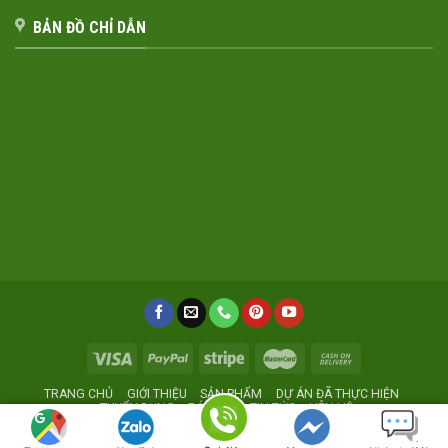
BẢN ĐỒ CHỈ DẪN
TRANG CHỦ
GIỚI THIỆU
SẢN PHẨM
DỰ ÁN ĐÃ THỰC HIỆN
TUYỂN DỤNG
BÁO GIÁ
TIN TỨC
LIÊN HỆ
Xưởng sản xuất nội thất giá rẻ
Noithatmocstyle.vn