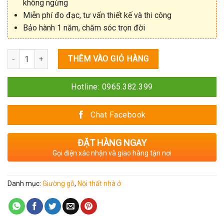
không ngừng
Miễn phí đo đạc, tư vấn thiết kế và thi công
Bảo hành 1 năm, chăm sóc trọn đời
Số lượng
THÊM VÀO GIỎ HÀNG
Hotline: 0965.382.399
Chat Facebook
ĐẶT HÀNG NGAY
Gọi điện xác nhận và giao hàng tận nơi
Danh mục:
Giường gỗ
,
Nội thất nhà ở