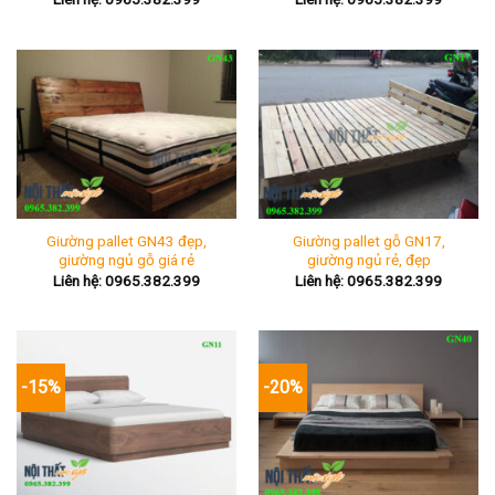
Giường pallet GN43 đẹp,
Giường pallet gỗ GN17,
giường ngủ gỗ giá rẻ
giường ngủ rẻ, đẹp
Liên hệ: 0965.382.399
Liên hệ: 0965.382.399
-15%
-20%