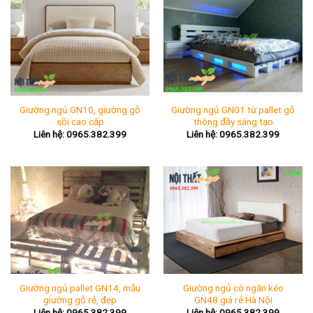
Giường ngủ GN10, giường gỗ
Giường ngủ GN01 từ pallet gỗ
sồi cao cấp
thông đầy sáng tạo
Liên hệ: 0965.382.399
Liên hệ: 0965.382.399
Giường ngủ pallet GN14, mẫu
Giường ngủ có ngăn kéo
giường gỗ rẻ, đẹp
GN48 giá rẻ Hà Nội
Liên hệ: 0965.382.399
Liên hệ: 0965.382.399