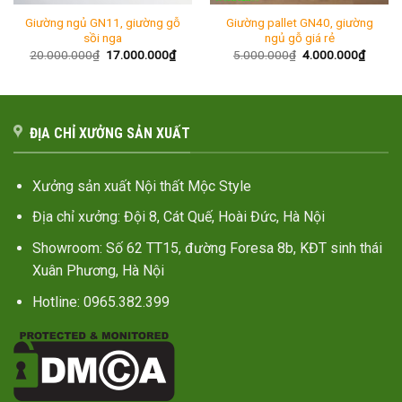
Giường ngủ GN11, giường gỗ
Giường pallet GN40, giường
sồi nga
ngủ gỗ giá rẻ
Giá
Giá
Giá
Giá
20.000.000
₫
17.000.000
₫
5.000.000
₫
4.000.000
₫
gốc
hiện
gốc
hiện
là:
tại
là:
tại
20.000.000₫.
là:
5.000.000₫.
là:
17.000.000₫.
4.000.
ĐỊA CHỈ XƯỞNG SẢN XUẤT
Xưởng sản xuất Nội thất Mộc Style
Địa chỉ xưởng: Đội 8, Cát Quế, Hoài Đức, Hà Nội
Showroom: Số 62 TT15, đường Foresa 8b, KĐT sinh thái
Xuân Phương, Hà Nội
Hotline: 0965.382.399