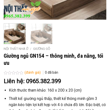
NỘI THẤT NHÀ Ở
/
GIƯỜNG GỖ
Giường ngủ GN154 – thông minh, đa năng, tối
ưu
(đánh giá)
0
đã bán
Được
Liên hệ: 0965.382.399
xếp
hạng
Kích thước tham khảo: 160 x 200 x 20 (cm)
0
5
sao
Thiết kế: giường ngủ thấp, thiết kế thông minh gồm 3
ngăn kéo tiện lợi kết hợp với 4 ô chứa đồ lớn. Đặc biệt, có