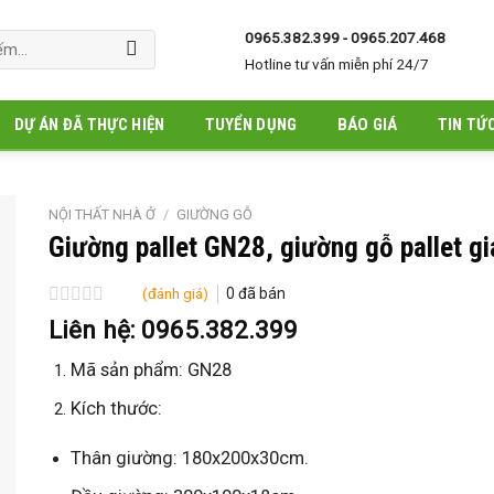
0965.382.399 - 0965.207.468
Hotline tư vấn miễn phí 24/7
DỰ ÁN ĐÃ THỰC HIỆN
TUYỂN DỤNG
BÁO GIÁ
TIN TỨ
NỘI THẤT NHÀ Ở
/
GIƯỜNG GỖ
Giường pallet GN28, giường gỗ pallet gi
(đánh giá)
0
đã bán
Được
Liên hệ: 0965.382.399
xếp
hạng
Mã sản phẩm: GN28
0
5
Kích thước:
sao
Thân giường: 180x200x30cm.