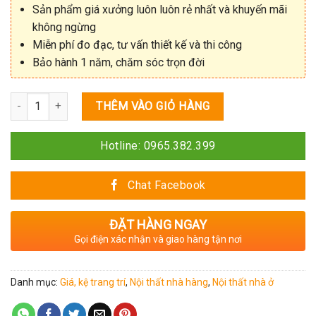
Sản phẩm giá xưởng luôn luôn rẻ nhất và khuyến mãi
không ngừng
Miễn phí đo đạc, tư vấn thiết kế và thi công
Bảo hành 1 năm, chăm sóc trọn đời
Số lượng
THÊM VÀO GIỎ HÀNG
Hotline: 0965.382.399
Chat Facebook
ĐẶT HÀNG NGAY
Gọi điện xác nhận và giao hàng tận nơi
Danh mục:
Giá, kệ trang trí
,
Nội thất nhà hàng
,
Nội thất nhà ở