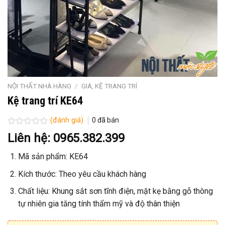
NỘI THẤT NHÀ HÀNG
/
GIÁ, KỆ TRANG TRÍ
Kệ trang trí KE64
(đánh giá)
0
đã bán
Được
Liên hệ: 0965.382.399
xếp
hạng
Mã sản phẩm: KE64
0
5
sao
Kích thước: Theo yêu cầu khách hàng
Chất liệu: Khung sắt sơn tĩnh điện, mặt kẹ bằng gỗ thông
tự nhiên gia tăng tính thẩm mỹ và độ thân thiện