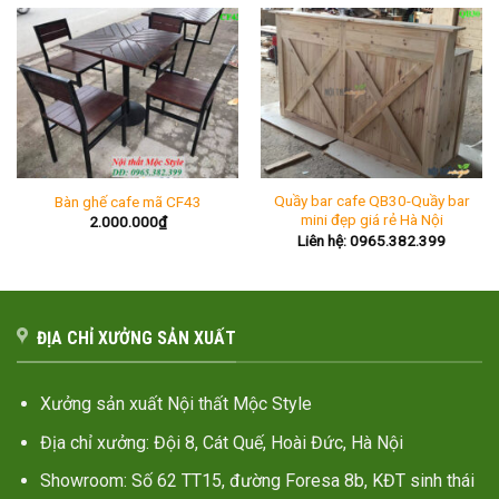
Quầy bar cafe QB30-Quầy bar
Bàn ghế cafe mã CF43
mini đẹp giá rẻ Hà Nội
2.000.000
₫
Liên hệ: 0965.382.399
ĐỊA CHỈ XƯỞNG SẢN XUẤT
Xưởng sản xuất Nội thất Mộc Style
Địa chỉ xưởng: Đội 8, Cát Quế, Hoài Đức, Hà Nội
Showroom: Số 62 TT15, đường Foresa 8b, KĐT sinh thái