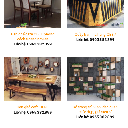
Bàn ghế cafe CF61 phong
Quầy bar nhà hàng QB37
cách Scandinavian
Liên hệ: 0965.382.399
Liên hệ: 0965.382.399
Kệ trang trí KE52 cho quán
Bàn ghế cafe CF50
cafe đẹp, giá siêu rẻ
Liên hệ: 0965.382.399
Liên hệ: 0965.382.399