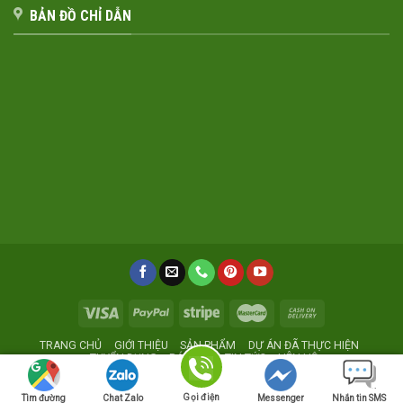
BẢN ĐỒ CHỈ DẪN
TRANG CHỦ
GIỚI THIỆU
SẢN PHẨM
DỰ ÁN ĐÃ THỰC HIỆN
TUYỂN DỤNG
BÁO GIÁ
TIN TỨC
LIÊN HỆ
Xưởng sản xuất nội thất giá rẻ
Noithatmocstyle.vn
Gọi điện
Tìm đường
Chat Zalo
Messenger
Nhắn tin SMS