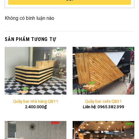
Không có bình luận nào
SẢN PHẨM TƯƠNG TỰ
Quầy bar nhà hàng QB11
Quầy bar cafe QB31
2.400.000
₫
Liên hệ: 0965.382.399