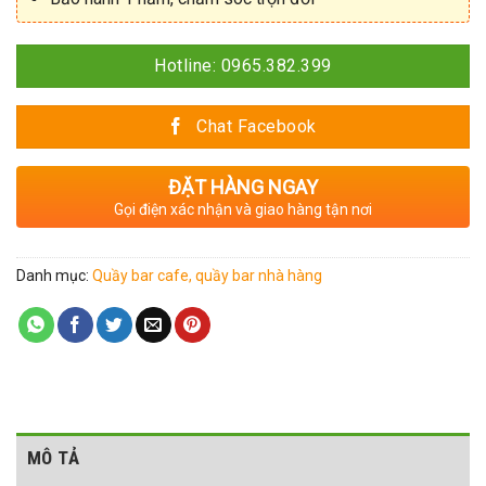
Hotline: 0965.382.399
Chat Facebook
ĐẶT HÀNG NGAY
Gọi điện xác nhận và giao hàng tận nơi
Danh mục:
Quầy bar cafe, quầy bar nhà hàng
MÔ TẢ