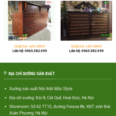
Quầy bar cafe QB34
Quầy bar cafe QB44
Liên hệ: 0965.382.399
Liên hệ: 0965.382.399
ĐỊA CHỈ XƯỞNG SẢN XUẤT
Xưởng sản xuất Nội thất Mộc Style
Địa chỉ xưởng: Đội 8, Cát Quế, Hoài Đức, Hà Nội
Showroom: Số 62 TT15, đường Foresa 8b, KĐT sinh thái
Xuân Phương, Hà Nội