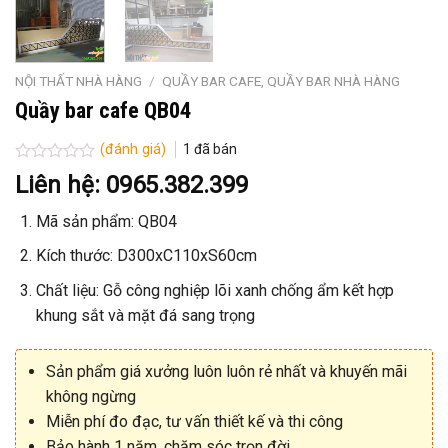
NỘI THẤT NHÀ HÀNG
/
QUẦY BAR CAFE, QUẦY BAR NHÀ HÀNG
Quầy bar cafe QB04
(đánh giá)
1
đã bán
Được
Liên hệ: 0965.382.399
xếp
hạng
Mã sản phẩm: QB04
0
5
sao
Kích thước: D300xC110xS60cm
Chất liệu: Gỗ công nghiệp lõi xanh chống ẩm kết hợp
khung sắt và mặt đá sang trọng
Sản phẩm giá xưởng luôn luôn rẻ nhất và khuyến mãi
không ngừng
Miễn phí đo đạc, tư vấn thiết kế và thi công
Bảo hành 1 năm, chăm sóc trọn đời