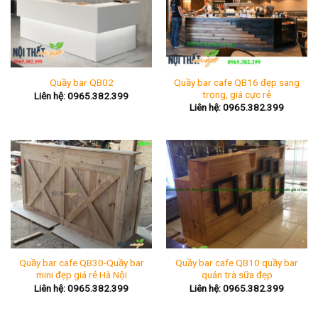
Quầy bar cafe QB16 đẹp sang
Quầy bar QB02
trọng, giá cực rẻ
Liên hệ: 0965.382.399
Liên hệ: 0965.382.399
Quầy bar cafe QB30-Quầy bar
Quầy bar cafe QB10 quầy bar
mini đẹp giá rẻ Hà Nội
quán trà sữa đẹp
Liên hệ: 0965.382.399
Liên hệ: 0965.382.399