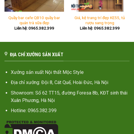
Quầy bar cafe QB10 quầy bar
Giá, kệ trang trí đẹp KE55, tủ
quán trà sữa đẹp
rượu sang trọng
Liên hệ: 0965.382.399
Liên hệ: 0965.382.399
ĐỊA CHỈ XƯỞNG SẢN XUẤT
Xưởng sản xuất Nội thất Mộc Style
Địa chỉ xưởng: Đội 8, Cát Quế, Hoài Đức, Hà Nội
Showroom: Số 62 TT15, đường Foresa 8b, KĐT sinh thái
Xuân Phương, Hà Nội
Hotline: 0965.382.399