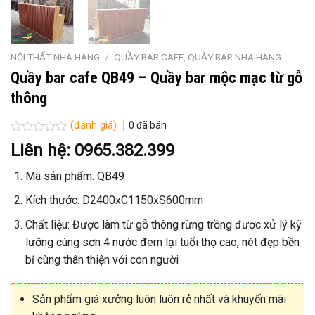
NỘI THẤT NHÀ HÀNG
/
QUẦY BAR CAFE, QUẦY BAR NHÀ HÀNG
Quầy bar cafe QB49 – Quầy bar mộc mạc từ gỗ
thông
(đánh giá)
0
đã bán
Được
Liên hệ: 0965.382.399
xếp
hạng
Mã sản phẩm: QB49
0
5
sao
Kích thước: D2400xC1150xS600mm
Chất liệu: Được làm từ gỗ thông rừng trồng được xử lý kỹ
lưỡng cùng sơn 4 nước đem lại tuổi thọ cao, nét đẹp bền
bỉ cùng thân thiện với con người
Sản phẩm giá xưởng luôn luôn rẻ nhất và khuyến mãi