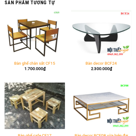
SẢN PHẨM TƯƠNG TỰ
Bàn ghế chân sắt CF15
Bàn decor BCF24
1.700.000
₫
2.300.000
₫
Bàn decor BCF08 vừa hiện đại
Bàn ghế cafe CF17