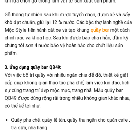
khi lựa chọn gỗ thông làm vật tư sản xuất sản phẩm.
Gỗ thông tự nhiên sau khi được tuyển chọn, được xẻ và sấy
khô đạt chuẩn, giữ lại 12 % nước. Các bậc thợ lành nghề của
Mộc Style tiến hành cắt xe và tạo khung
quầy bar
một cách
chính xác và khoa học. Sau khi được bào chà nhẵn, đầm kỹ
chúng tôi sơn 4 nước bảo vệ hoàn hảo cho chất liệu sản
phẩm.
3. Ứng dụng quầy bar QB49:
Với việc bố trí quầy với nhiều ngăn chia để đồ, thiết kế giật
cấp giúp không gian thao tác pha chế, làm việc kín đáo, lịch
sự cùng trang trí đẹp mộc mạc, trang nhã. Mẫu quầy bar
QB49 được dùng rộng rãi trong nhiều không gian khác nhau,
có thể kể tới như:
Quầy pha chế, quầy lễ tân, quầy thu ngân cho quán cafe ,
trà sữa, nhà hàng