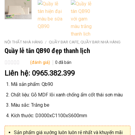
NỘI THẤT NHÀ HÀNG
/
QUẦY BAR CAFE, QUẦY BAR NHÀ HÀNG
Quầy lễ tân QB90 đẹp thanh lịch
(đánh giá)
0
đã bán
Được
Liên hệ: 0965.382.399
xếp
hạng
Mã sản phẩm: Qb90
0
5
sao
Chất liệu: Gỗ MDF lõi xanh chống ẩm cốt thái sơn màu
Màu sắc: Trắng be
Kích thước: D3000xC1100xS600mm
Sản phẩm giá xưởng luôn luôn rẻ nhất và khuyến mãi