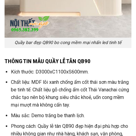
Quầy bar đẹp QB90 bo cong mềm mại nhấn led tinh tế
THÔNG TIN MẪU QUẦY LỄ TÂN QB90
Kích thước: D3000xC1100xS600mm.
Chất liệu: MDF lõi xanh chống ẩm cốt thái sơn màu trắng
be tinh tế. Chất liệu gỗ chống ẩm cốt Thái Vanachai cứng
chắc tạo nên bộ khung siêu chắc khoẻ, uốn cong mềm
mại mượt mà không cấn tay.
Màu sắc: Demo trắng be thanh lịch.
Phong cách: Quầy lễ tân QB90 đẹp hiện đại phù hợp cho
nhiều không gian như nhà hàng, khách sạn, văn phòng,