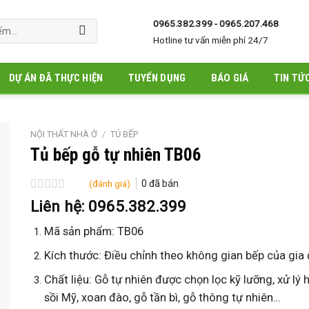
0965.382.399 - 0965.207.468
Hotline tư vấn miễn phí 24/7
DỰ ÁN ĐÃ THỰC HIỆN
TUYỂN DỤNG
BÁO GIÁ
TIN TỨ
NỘI THẤT NHÀ Ở
/
TỦ BẾP
Tủ bếp gỗ tự nhiên TB06
(đánh giá)
0
đã bán
Được
Liên hệ: 0965.382.399
xếp
hạng
Mã sản phẩm: TB06
0
5
Kích thước: Điều chỉnh theo không gian bếp của gia 
sao
Chất liệu: Gỗ tự nhiên được chọn lọc kỹ lưỡng, xử lý 
sồi Mỹ, xoan đào, gỗ tần bì, gỗ thông tự nhiên…