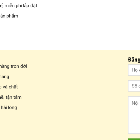
ế, miễn phí lắp đặt.
sản phẩm
Đăng
àng trọn đời
 hàng
c và chất
hề, tận tâm
 hài lòng