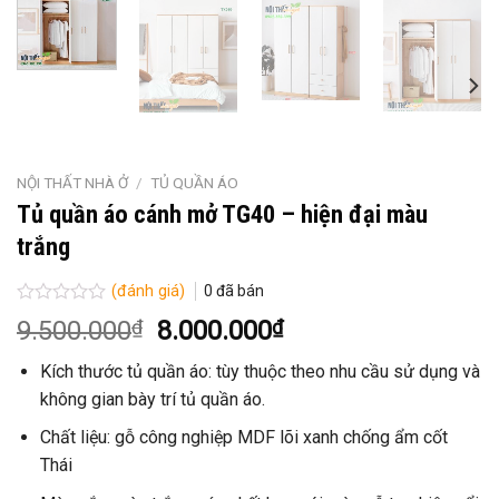
NỘI THẤT NHÀ Ở
/
TỦ QUẦN ÁO
Tủ quần áo cánh mở TG40 – hiện đại màu
trắng
(đánh giá)
0
đã bán
Được
Giá
Giá
9.500.000
₫
8.000.000
₫
xếp
gốc
hiện
hạng
Kích thước tủ quần áo: tùy thuộc theo nhu cầu sử dụng và
0
là:
tại
5
không gian bày trí tủ quần áo.
9.500.000₫.
là:
sao
8.000.000₫.
Chất liệu: gỗ công nghiệp MDF lõi xanh chống ẩm cốt
Thái