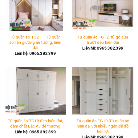
Tủ quần áo TG21 – Tủ quần
Tủ quần áo TG12, tủ gỗ cửa
áo liền giường ấn tượng, hiện
trượt đẹp hiện đại
đại
Liên hệ: 0965.382.399
Liên hệ: 0965.382.399
Tủ quần áo TG18 đẹp hiện đại,
Tủ quần áo TG19-Tủ quần áo
đậm chất Bắc Âu dễ thương
hiện đại với nhiều ngăn để đồ
tiện lợi
Liên hệ: 0965.382.399
Liên hệ: 0965.382.399