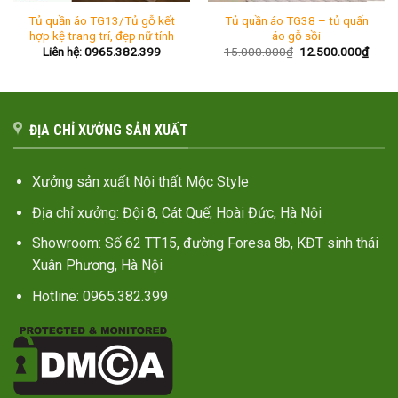
Tủ quần áo TG13/Tủ gỗ kết
Tủ quần áo TG38 – tủ quấn
hợp kệ trang trí, đẹp nữ tính
áo gỗ sồi
Giá
Giá
Liên hệ: 0965.382.399
15.000.000
₫
12.500.000
₫
gốc
hiện
là:
tại
15.000.000₫.
là:
12.50
ĐỊA CHỈ XƯỞNG SẢN XUẤT
Xưởng sản xuất Nội thất Mộc Style
Địa chỉ xưởng: Đội 8, Cát Quế, Hoài Đức, Hà Nội
Showroom: Số 62 TT15, đường Foresa 8b, KĐT sinh thái
Xuân Phương, Hà Nội
Hotline: 0965.382.399