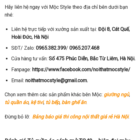
Hãy liên hệ ngay với Mộc Style theo địa chỉ bên dưới bạn
nhé:
Liên hệ trực tiếp với xưởng sản xuất tại:
Đội 8, Cát Quế,
Hoài Đức, Hà Nội
SĐT/ Zalo:
0965.382.399
/
0965.207.468
Cửa hàng tư vấn:
Số 475 Phúc Diễn, Bắc Từ Liêm, Hà Nội.
Fanpage:
https://www.facebook.com/noithatmocstyle/
Email:
noithatmocstyle@gmail.com.
Chọn xem thêm các sản phẩm khác bên Mộc:
giường ngủ
,
tủ quần áo
,
kệ tivi
,
tủ bếp
,
bàn ghế ăn
.
Đừng bỏ lỡ:
Bảng báo giá thi công nội thất giá rẻ Hà Nội
.