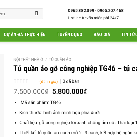
0965.382.399 - 0965.207.468
Hotline tư vấn miễn phí 24/7
DỰ ÁN ĐÃ THỰC HIỆN
TUYỂN DỤNG
BÁO GIÁ
TIN TỨ
NỘI THẤT NHÀ Ở
/
TỦ QUẦN ÁO
Tủ quần áo gỗ công nghiệp TG46 – tủ c
(đánh giá)
0
đã bán
Được
Giá
Giá
7.500.000
5.800.000
₫
₫
xếp
gốc
hiện
hạng
Mã sản phẩm: TG46
là:
tại
0
5
7.500.000₫.
là:
Kích thước: hình ảnh minh họa phía dưới.
sao
5.800.000₫.
Chất liệu: gỗ công nghiệp lõi xanh chống ẩm cốt Thái loại 1
Thiết kế: tủ quần áo cánh mở 2 -3 cánh, kết hợp hệ ngăn k