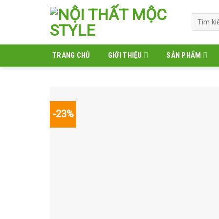
Skip
to
Tìm
kiếm:
content
TRANG CHỦ
GIỚI THIỆU
SẢN PHẨM
-23%