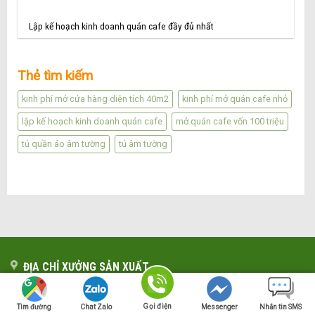
Lập kế hoạch kinh doanh quán cafe đầy đủ nhất
Thẻ tìm kiếm
kinh phí mở cửa hàng diện tích 40m2
kinh phí mở quán cafe nhỏ
lập kế hoạch kinh doanh quán cafe
mở quán cafe vốn 100 triệu
tủ quần áo âm tường
tủ âm tường
ĐỊA CHỈ XƯỞNG SẢN XUẤT
Xưởng sản xuất Nội thất Mộc Style
Gọi điện
Tìm đường
Chat Zalo
Messenger
Nhắn tin SMS