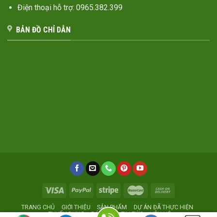
Điện thoại hỗ trợ: 0965.382.399
BẢN ĐỒ CHỈ DẪN
TRANG CHỦ
GIỚI THIỆU
SẢN PHẨM
DỰ ÁN ĐÃ THỰC HIỆN
TUYỂN DỤNG
BÁO GIÁ
TIN TỨC
LIÊN HỆ