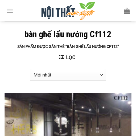
Skip
to
content
bàn ghế lẩu nướng Cf112
SẢN PHẨM ĐƯỢC GẮN THẺ “BÀN GHẾ LẨU NƯỚNG CF112”
LỌC