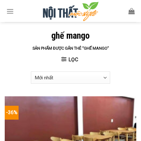
Skip
to
content
ghế mango
SẢN PHẨM ĐƯỢC GẮN THẺ “GHẾ MANGO”
LỌC
-36%