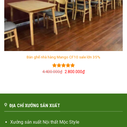
Bàn ghế nhà hàng Mango CF10 sale lớn 35%
Giá
Giá
4.400.000
₫
2.800.000
₫
Được xếp
gốc
hiện
hạng
5.00
là:
tại
5 sao
4.400.000₫.
là:
2.800.000₫.
ĐỊA CHỈ XƯỞNG SẢN XUẤT
Xưởng sản xuất Nội thất Mộc Style