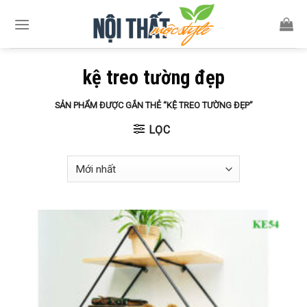
Skip
to
content
kệ treo tường đẹp
SẢN PHẨM ĐƯỢC GẮN THẺ “KỆ TREO TƯỜNG ĐẸP”
LỌC