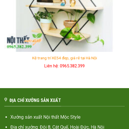
Kệ trang trí KE54 đẹp, giá rẻ tại Hà Nội
Liên hệ: 0965.382.399
ĐỊA CHỈ XƯỞNG SẢN XUẤT
Xưởng sản xuất Nội thất Mộc Style
Địa chỉ xưởng: Đội 8, Cát Quế, Hoài Đức, Hà Nội