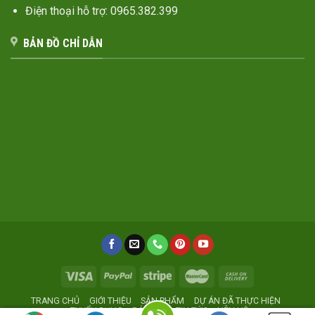
Điện thoại hỗ trợ: 0965.382.399
BẢN ĐỒ CHỈ DẪN
TRANG CHỦ
GIỚI THIỆU
SẢN PHẨM
DỰ ÁN ĐÃ THỰC HIỆN
TUYỂN DỤNG
BÁO GIÁ
TIN TỨC
LIÊN HỆ