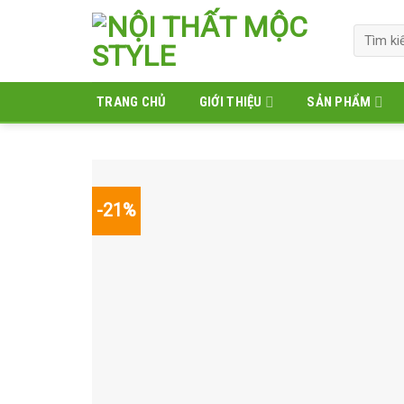
Skip
to
Tìm
kiếm:
content
TRANG CHỦ
GIỚI THIỆU
SẢN PHẨM
-21%