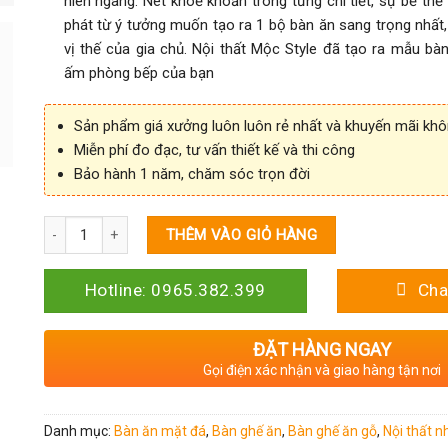
hiên ngang. Nét khoẻ khoắn trong từng chi tiết, sự bề thế 
phát từ ý tưởng muốn tạo ra 1 bộ bàn ăn sang trọng nhất,
vị thế của gia chủ. Nội thất Mộc Style đã tạo ra mẫu bà
ấm phòng bếp của bạn
Sản phẩm giá xưởng luôn luôn rẻ nhất và khuyến mãi kh
Miễn phí đo đạc, tư vấn thiết kế và thi công
Bảo hành 1 năm, chăm sóc trọn đời
Số lượng
THÊM VÀO GIỎ HÀNG
Hotline: 0965.382.399
Cha
ĐẶT HÀNG NGAY
Gọi điện xác nhận và giao hàng tận nơi
Danh mục:
Bàn ăn mặt đá
,
Bàn ghế ăn
,
Bàn ghế ăn gỗ
,
Nội thất n