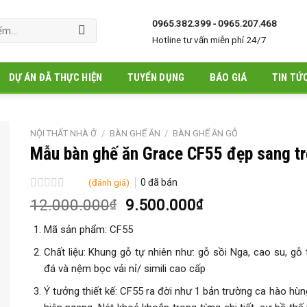
0965.382.399 - 0965.207.468
Hotline tư vấn miễn phí 24/7
DỰ ÁN ĐÃ THỰC HIỆN
TUYỂN DỤNG
BÁO GIÁ
TIN TỨ
NỘI THẤT NHÀ Ở
/
BÀN GHẾ ĂN
/
BÀN GHẾ ĂN GỖ
Mẫu bàn ghế ăn Grace CF55 đẹp sang t
(đánh giá)
0
đã bán
Được
Giá
Giá
12.000.000
9.500.000
₫
₫
xếp
gốc
hiện
hạng
Mã sản phẩm: CF55
là:
tại
0
5
12.000.000₫.
là:
Chất liệu: Khung gỗ tự nhiên như: gỗ sồi Nga, cao su, gỗ
sao
9.500.000₫.
đá và nệm bọc vải nỉ/ simili cao cấp
Ý tưởng thiết kế: CF55 ra đời như 1 bản trường ca hào hùng