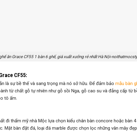
ghế ăn Grace CF55 1 bàn 6 ghế, giá xuất xưởng rẻ nhất Hà Nội-noithatmocsty
 Grace CF55:
ẳn là sự bề thế và sang trọng mà nó sở hữu. Để đảm bảo
mẫu bàn g
sành từ chất gỗ tự nhiên như gỗ sồi Nga, gỗ cao su và đẳng cấp từ b
ho tô ấm.
t đi thẩm mỹ nhà Mộc lựa chọn kiểu chân bàn concore hoặc bàn 4 
 Mặt bàn đặt đá, loại đá marble được chọn lọc những vân mây đẹp 