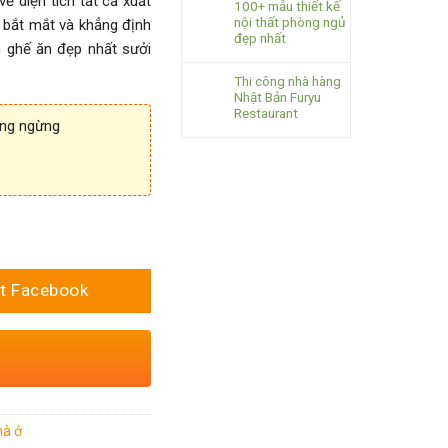
về diện tích tất cả xuất
100+ mẫu thiết kế
nội thất phòng ngủ
 bắt mắt và khẳng định
đẹp nhất
n ghế ăn đẹp nhất sưởi
Thi công nhà hàng
Nhật Bản Furyu
Restaurant
ông ngừng
t Facebook
hà ở