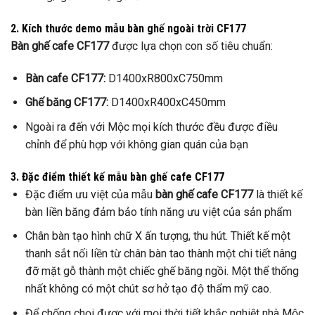
2. Kích thước demo mẫu bàn ghế ngoài trời CF177
Bàn ghế cafe CF177
được lựa chọn con số tiêu chuẩn:
Bàn cafe CF177:
D1400xR800xC750mm
Ghế băng CF177:
D1400xR400xC450mm
Ngoài ra đến với Mộc mọi kích thước đều được điều
chỉnh để phù hợp với không gian quán của bạn
3. Đặc điểm thiết kế mẫu bàn ghế cafe CF177
Đặc điểm ưu việt của mẫu
bàn ghế cafe CF177
là thiết kế
bàn liền băng đảm bảo tính năng ưu việt của sản phẩm
Chân bàn tạo hình chữ X ấn tượng, thu hút. Thiết kế một
thanh sắt nối liền từ chân bàn tao thành một chi tiết nâng
đỡ mặt gỗ thành một chiếc ghế băng ngồi. Một thể thống
nhất không có một chút sơ hở tạo độ thẩm mỹ cao.
Để chống chọi được với mọi thời tiết khắc nghiệt nhà Mộc