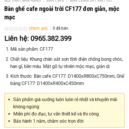
NỘI THẤT NHÀ HÀNG
/
BÀN CAFE
/
BÀN CHÂN SẮT MẶT GỖ
Bàn ghế cafe ngoài trời CF177 đơn giản, mộc
mạc
(đánh giá)
0
đã bán
Được
Liên hệ: 0965.382.399
xếp
hạng
Mã sản phẩm: CF177
0
5
sao
Chất liệu: Khung chân sắt sơn tĩnh điện chống bong chóc,
han gỉ, bền màu. Mặt gỗ tự nhiên mộc mạc, giản dị
Kích thước: Bàn cafe CF177: D1400xR800xC750mm, Ghế
băng CF177: D1400xR400xC450mm
Sản phẩm giá xưởng luôn luôn rẻ nhất và khuyến mãi
không ngừng
Miễn phí đo đạc, tư vấn thiết kế và thi công
Bảo hành 1 năm, chăm sóc trọn đời