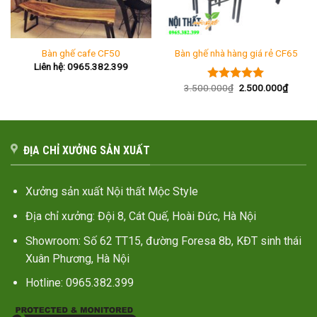
Bàn ghế cafe CF50
Bàn ghế nhà hàng giá rẻ CF65
Liên hệ: 0965.382.399
Giá
Giá
3.500.000
₫
2.500.000
₫
Được xếp
gốc
hiện
hạng
5.00
là:
tại
5 sao
3.500.000₫.
là:
2.500.
ĐỊA CHỈ XƯỞNG SẢN XUẤT
Xưởng sản xuất Nội thất Mộc Style
Địa chỉ xưởng: Đội 8, Cát Quế, Hoài Đức, Hà Nội
Showroom: Số 62 TT15, đường Foresa 8b, KĐT sinh thái
Xuân Phương, Hà Nội
Hotline: 0965.382.399