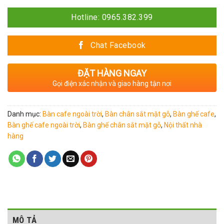
Hotline: 0965.382.399
Chat Facebook
ĐẶT HÀNG NGAY
Gọi điện xác nhận và giao hàng tận nơi
Danh mục:
Bàn cafe ngoài trời
,
Bàn chân sắt mặt gỗ
,
Bàn ghế cafe
,
Bàn ghế cafe ngoài trời
,
Bàn ghế chân sắt mặt gỗ
,
Nội thất nhà
hàng
MÔ TẢ