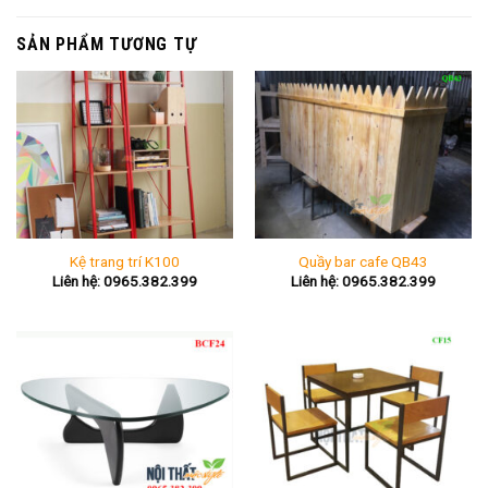
SẢN PHẨM TƯƠNG TỰ
Kệ trang trí K100
Quầy bar cafe QB43
Liên hệ: 0965.382.399
Liên hệ: 0965.382.399