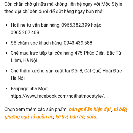
Còn chần chờ gì nữa mà không liên hệ ngay với Mộc Style
theo địa chỉ bên dưới để đặt hàng ngay bạn nhé:
Hotline tư vấn bán hàng: 0965.382.399 hoặc
0965.207.468
Số chăm sóc khách hàng: 0943.439.588
Ghé mua trực tiếp tại cửa hàng 475 Phúc Diễn, Bắc Từ
Liêm, Hà Nội
Ghé thăm xưởng sản xuất tại Đội 8, Cát Quế, Hoài Đức,
Hà Nội
Fanpage nhà Mộc:
https://www.facebook.com/noithatmocstyle/.
Chọn xem thêm các sản phẩm:
bàn ghế ăn hiện đại
,
tủ bếp
,
giường ngủ
,
tủ quần áo
,
kệ tivi
,
bàn trà
,
sofa
..