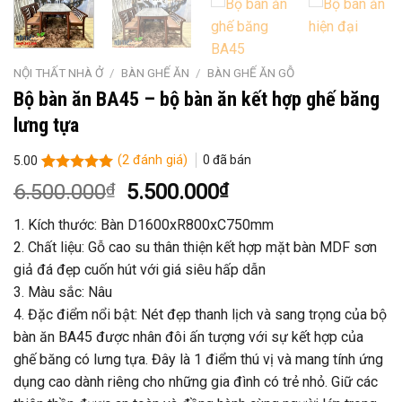
NỘI THẤT NHÀ Ở
/
BÀN GHẾ ĂN
/
BÀN GHẾ ĂN GỖ
Bộ bàn ăn BA45 – bộ bàn ăn kết hợp ghế băng
lưng tựa
(
2
đánh giá)
0
đã bán
5.00
5.00
1
trên 5
Giá
Giá
6.500.000
₫
5.500.000
₫
dựa trên
gốc
hiện
đánh giá
1. Kích thước: Bàn D1600xR800xC750mm
là:
tại
2. Chất liệu: Gỗ cao su thân thiện kết hợp mặt bàn MDF sơn
6.500.000₫.
là:
giả đá đẹp cuốn hút với giá siêu hấp dẫn
5.500.000₫.
3. Màu sắc: Nâu
4. Đặc điểm nổi bật: Nét đẹp thanh lịch và sang trọng của bộ
bàn ăn BA45 được nhân đôi ấn tượng với sự kết hợp của
ghế băng có lưng tựa. Đây là 1 điểm thú vị và mang tính ứng
dụng cao dành riêng cho những gia đình có trẻ nhỏ. Giữ các