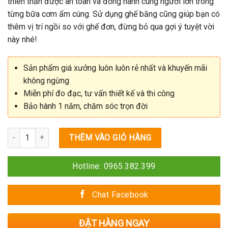
thiên thần được an toàn và đồng hành cùng người lớn trong
từng bữa cơm ấm cúng. Sử dụng ghế băng cũng giúp bạn có
thêm vị trí ngồi so với ghế đơn, đừng bỏ qua gợi ý tuyệt vời
này nhé!
Sản phẩm giá xưởng luôn luôn rẻ nhất và khuyến mãi
không ngừng
Miễn phí đo đạc, tư vấn thiết kế và thi công
Bảo hành 1 năm, chăm sóc trọn đời
Số lượng
THÊM VÀO GIỎ HÀNG
Hotline: 0965.382.399
Chat Facebook
ĐẶT HÀNG NGAY