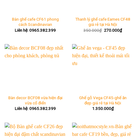
Bàn ghế cafe CF61 phong
Thanh lý ghế cafe Eames CF48
cách Scandinavian
giá rẻ tại Hà Nội
Giá
Giá
Liên hệ: 0965.382.399
350.000
₫
270.000
₫
gốc
hiện
là:
tại
350.000₫.
là:
270.000
Bàn decor BCF08 vừa hiện đại
Ghế gỗ Vega CF45-ghế ăn
vừa cổ điển
đẹp giá rẻ tại Hà Nội
Liên hệ: 0965.382.399
1.350.000
₫