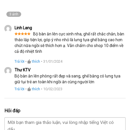
3 ảnh
Linh Lang
Bộ bàn ăn lên cực xinh nha, ghế rất chắc chắn, bàn
Được xếp
tháo lắp tiện lợi, góp ý nho nhỏ là lưng tựa ghế băng cao hơn
hạng
5
5
chút nữa ngồi sẽ thích hơn ạ. Vẫn chấm cho shop 10 điểm về
sao
cả độ nhiệt tình
Trả lời
•
thích
•
31/01/2024
Thư KTV
Bộ bàn ăn lên phòng rất đẹp và sang, ghế băng có lưng tựa
giữ tụi trẻ an toàn khi ngồi ăn cùng người lớn
Trả lời
•
thích
•
10/02/2023
Hỏi đáp