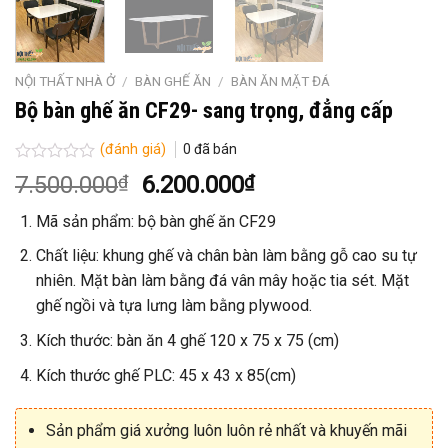
NỘI THẤT NHÀ Ở
/
BÀN GHẾ ĂN
/
BÀN ĂN MẶT ĐÁ
Bộ bàn ghế ăn CF29- sang trọng, đẳng cấp
(đánh giá)
0
đã bán
Được
Giá
Giá
7.500.000
₫
6.200.000
₫
xếp
gốc
hiện
hạng
Mã sản phẩm: bộ bàn ghế ăn CF29
0
là:
tại
5
7.500.000₫.
là:
sao
Chất liệu: khung ghế và chân bàn làm bằng gỗ cao su tự
6.200.000₫.
nhiên. Mặt bàn làm bằng đá vân mây hoặc tia sét. Mặt
ghế ngồi và tựa lưng làm bằng plywood.
Kích thước: bàn ăn 4 ghế 120 x 75 x 75 (cm)
Kích thước ghế PLC: 45 x 43 x 85(cm)
Sản phẩm giá xưởng luôn luôn rẻ nhất và khuyến mãi