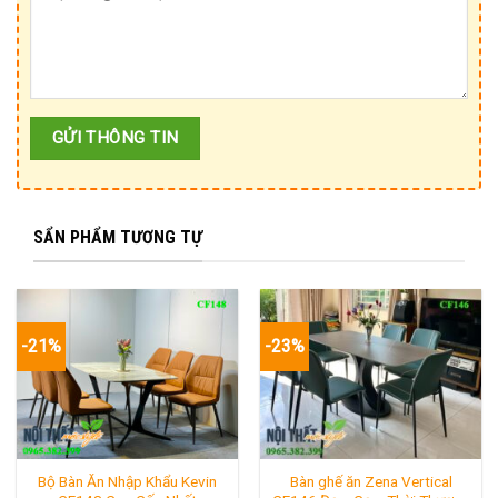
SẨN PHẨM TƯƠNG TỰ
-21%
-23%
Bộ Bàn Ăn Nhập Khẩu Kevin
Bàn ghế ăn Zena Vertical