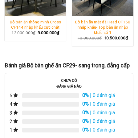
Bộ bàn ăn thông minh Cross
Bộ bàn ăn mặt đá Head CF150
CF144 nhập khẩu cực chất
nhập khẩu- Top bàn ăn nhập
khẩu số 1
Giá
Giá
12.000.000
₫
9.000.000
₫
gốc
hiện
Giá
Giá
13.000.000
₫
10.500.000
₫
là:
tại
gốc
hiện
12.000.000₫.
là:
là:
tại
9.000.000₫.
13.000.000₫.
là:
10.50
Đánh giá Bộ bàn ghế ăn CF29- sang trọng, đẳng cấp
CHƯA CÓ
ĐÁNH GIÁ NÀO
0%
| 0 đánh giá
5
0%
| 0 đánh giá
4
0%
| 0 đánh giá
3
0%
| 0 đánh giá
2
0%
| 0 đánh giá
1