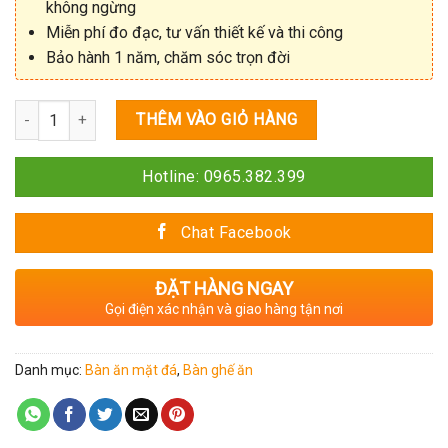
không ngừng
Miễn phí đo đạc, tư vấn thiết kế và thi công
Bảo hành 1 năm, chăm sóc trọn đời
Số lượng
THÊM VÀO GIỎ HÀNG
Hotline: 0965.382.399
Chat Facebook
ĐẶT HÀNG NGAY
Gọi điện xác nhận và giao hàng tận nơi
Danh mục:
Bàn ăn mặt đá
,
Bàn ghế ăn