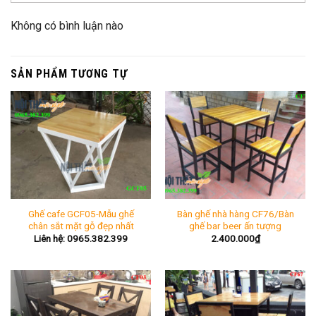
Không có bình luận nào
SẢN PHẨM TƯƠNG TỰ
Ghế cafe GCF05-Mẫu ghế
Bàn ghế nhà hàng CF76/Bàn
chân sắt mặt gỗ đẹp nhất
ghế bar beer ấn tượng
Liên hệ: 0965.382.399
2.400.000
₫