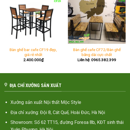
3.600.000₫.
Bàn ghế bar cafe CF19 đẹp,
Bàn ghế cafe CF72/Bàn ghế
giá rẻ nhất
băng dài cực chất
2.400.000
₫
Liên hệ: 0965.382.399
ĐỊA CHỈ XƯỞNG SẢN XUẤT
Xưởng sản xuất Nội thất Mộc Style
Địa chỉ xưởng: Đội 8, Cát Quế, Hoài Đức, Hà Nội
Showroom: Số 62 TT15, đường Foresa 8b, KĐT sinh thái
Xuân Phương, Hà Nội