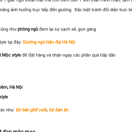
ó 1 giấc ngủ thoải mái, mà còn đem đến 1 tinh thần minh mẫn, tậm t
ắng ảnh hưởng trục tiếp đến giường. Đặc biệt tránh đối diện trực tiế
cũng như
phòng ngủ
đem lại sự sạch sẽ, gọn gàng.
yle tại đây:
Giường ngủ hiện đại Hà Nội
t Mộc style
để đặt hàng và nhận ngay các phần quà hấp dẫn.
iêm, Hà Nội
tyle
hác như:
bộ bàn ghế cafe
,
bộ bàn ăn.
ét đẹp mộc mạc.