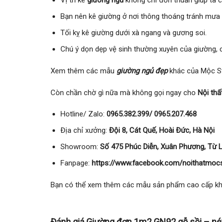
Vị trí kê
giường ngủ
không chỉ đơn thuần giúp ta c
Bạn nên kê giường ở nơi thông thoáng tránh mưa n
Tối kỵ kê giường dưới xà ngang và gương soi.
Chú ý dọn dẹp vệ sinh thường xuyên của giường, 
Xem thêm các mẫu
giường ngủ đẹp
khác của Mộc St
Còn chần chờ gì nữa mà không gọi ngay cho
Nội thấ
Hotline/ Zalo:
0965.382.399/ 0965.207.468
Địa chỉ xưởng:
Đội 8, Cát Quế, Hoài Đức, Hà Nội
Showroom:
Số 475 Phúc Diễn, Xuân Phương, Từ L
Fanpage:
https://www.facebook.com/noithatmocs
Bạn có thể xem thêm các mẫu sản phẩm cao cấp k
Đánh giá Giường đơn 1m2 GN92 gỗ sồi – n