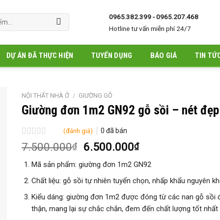
0965.382.399 - 0965.207.468
Hotline tư vấn miễn phí 24/7
DỰ ÁN ĐÃ THỰC HIỆN
TUYỂN DỤNG
BÁO GIÁ
TIN TỨ
NỘI THẤT NHÀ Ở
/
GIƯỜNG GỖ
Giường đơn 1m2 GN92 gỗ sồi – nét đẹ
(đánh giá)
0
đã bán
Được
Giá
Giá
7.500.000
6.500.000
₫
₫
xếp
gốc
hiện
hạng
Mã sản phẩm: giường đơn 1m2 GN92
là:
tại
0
5
7.500.000₫.
là:
Chất liệu: gỗ sồi tự nhiên tuyển chọn, nhấp khẩu nguyên kh
sao
6.500.000₫.
Kiểu dáng: giường đơn 1m2 được đóng từ các nan gỗ sồi 
thận, mang lại sự chắc chắn, đem đến chất lượng tốt nhất