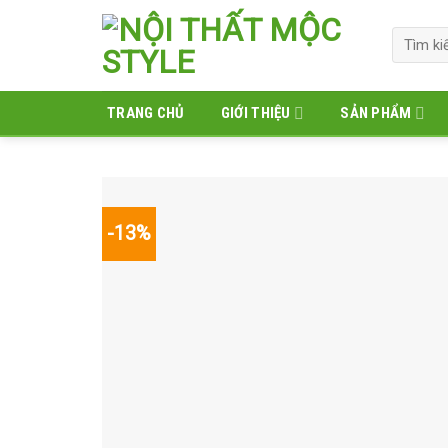
Skip
to
Tìm
kiếm:
content
TRANG CHỦ
GIỚI THIỆU
SẢN PHẨM
-13%