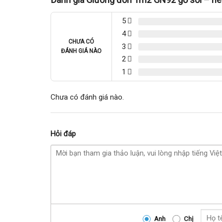
5
4
CHƯA CÓ
3
ĐÁNH GIÁ NÀO
2
1
Chưa có đánh giá nào.
Hỏi đáp
Anh
Chị