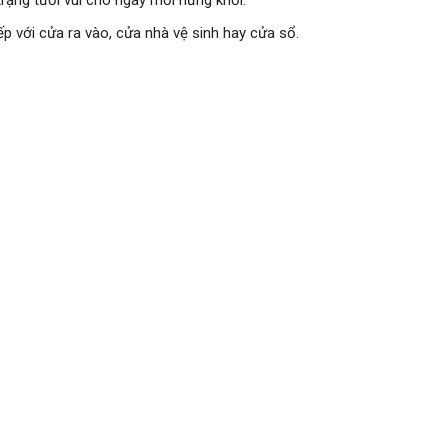
rạng tươi vui cho ngày mới hứng khởi.
p với cửa ra vào, cửa nhà vệ sinh hay cửa sổ.