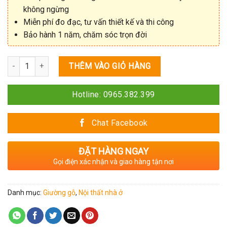
không ngừng
Miễn phí đo đạc, tư vấn thiết kế và thi công
Bảo hành 1 năm, chăm sóc trọn đời
Số lượng
THÊM VÀO GIỎ HÀNG
Hotline: 0965.382.399
Chat Facebook
ĐẶT HÀNG NGAY
Gọi điện xác nhận và giao hàng tận nơi
Danh mục:
Giường gỗ
,
Nội thất nhà ở