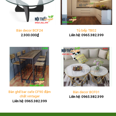
Bàn decor BCF24
Tủ bếp TB02
2.300.000
₫
Liên hệ: 0965.382.399
Bàn ghế bar cafe CF90 đậm
Bàn decor BCF01
chất vintager
Liên hệ: 0965.382.399
Liên hệ: 0965.382.399