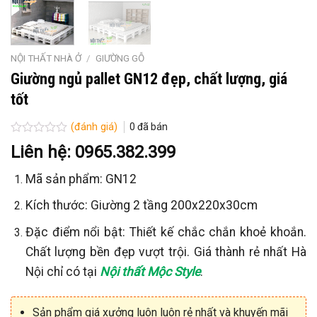
NỘI THẤT NHÀ Ở
/
GIƯỜNG GỖ
Giường ngủ pallet GN12 đẹp, chất lượng, giá
tốt
(đánh giá)
0
đã bán
Được
Liên hệ: 0965.382.399
xếp
hạng
Mã sản phẩm: GN12
0
5
sao
Kích thước: Giường 2 tầng 200x220x30cm
Đặc điểm nổi bật: Thiết kế chắc chắn khoẻ khoắn.
Chất lượng bền đẹp vượt trội. Giá thành rẻ nhất Hà
Nội chỉ có tại
Nội thất Mộc Style
.
Sản phẩm giá xưởng luôn luôn rẻ nhất và khuyến mãi