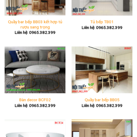
Quầy bar bếp BB03 kết hợp tủ
Tủ bếp TB01
rượu sang trọng
Liên hệ: 0965.382.399
Liên hệ: 0965.382.399
Bàn decor BCF02
Quầy bar bếp BB05
Liên hệ: 0965.382.399
Liên hệ: 0965.382.399