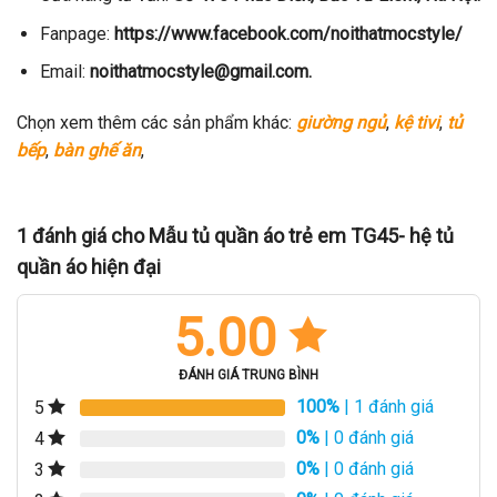
Fanpage:
https://www.facebook.com/noithatmocstyle/
Email:
noithatmocstyle@gmail.com.
Chọn xem thêm các sản phẩm khác:
giường ngủ
,
kệ tivi
,
tủ
bếp
,
bàn ghế ăn
,
1 đánh giá cho
Mẫu tủ quần áo trẻ em TG45- hệ tủ
quần áo hiện đại
5.00
ĐÁNH GIÁ TRUNG BÌNH
100%
| 1 đánh giá
5
0%
| 0 đánh giá
4
0%
| 0 đánh giá
3