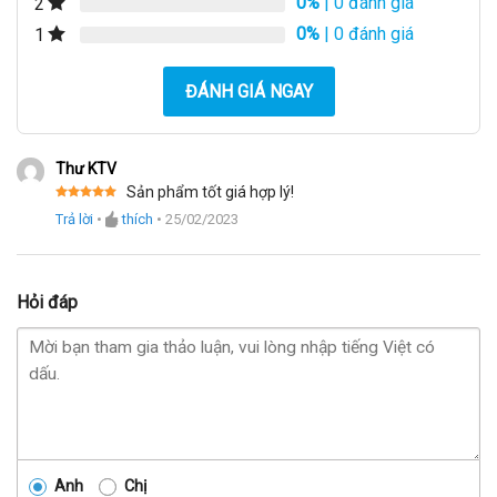
0%
| 0 đánh giá
2
0%
| 0 đánh giá
1
ĐÁNH GIÁ NGAY
Thư KTV
Sản phẩm tốt giá hợp lý!
Được xếp
Trả lời
•
thích
•
25/02/2023
hạng
5
5
sao
Hỏi đáp
Anh
Chị