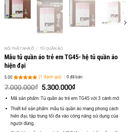
NỘI THẤT NHÀ Ở
/
TỦ QUẦN ÁO
Mẫu tủ quần áo trẻ em TG45- hệ tủ quần áo
hiện đại
(
1
đánh giá)
0
đã bán
5.00
5.00
1
trên 5
Giá
Giá
7.000.000
₫
5.300.000
₫
dựa trên
gốc
hiện
đánh giá
Mã sản phẩm: Tủ quần áo trẻ em TG45 với 3 cánh mở.
là:
tại
7.000.000₫.
là:
Thiết kế sản phẩm: mẫu tủ quần áo mang phong cách
5.300.000₫.
hiên đại, tập trung tối đa vào công năng sử dụng của
người dùng.