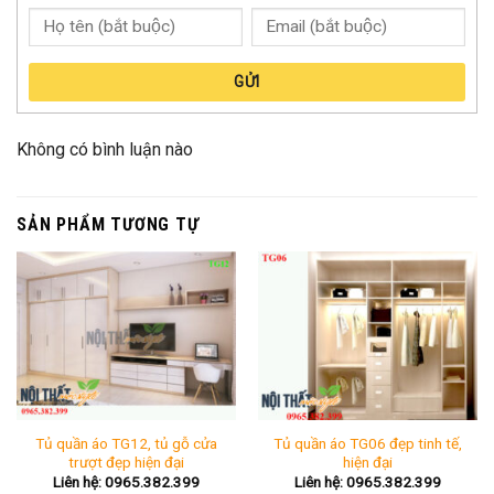
GỬI
Không có bình luận nào
SẢN PHẨM TƯƠNG TỰ
Tủ quần áo TG12, tủ gỗ cửa
Tủ quần áo TG06 đẹp tinh tế,
trượt đẹp hiện đại
hiện đại
Liên hệ: 0965.382.399
Liên hệ: 0965.382.399