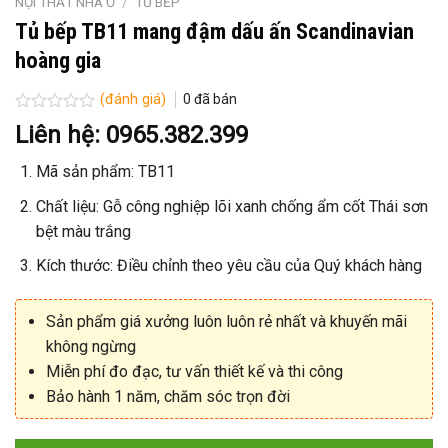
NỘI THẤT NHÀ Ở
/
TỦ BẾP
Tủ bếp TB11 mang đậm dấu ấn Scandinavian
hoàng gia
(đánh giá)
0
đã bán
Được
Liên hệ: 0965.382.399
xếp
hạng
Mã sản phẩm: TB11
0
5
sao
Chất liệu: Gỗ công nghiệp lõi xanh chống ẩm cốt Thái sơn
bệt màu trắng
Kích thước: Điều chỉnh theo yêu cầu của Quý khách hàng
Sản phẩm giá xưởng luôn luôn rẻ nhất và khuyến mãi
không ngừng
Miễn phí đo đạc, tư vấn thiết kế và thi công
Bảo hành 1 năm, chăm sóc trọn đời