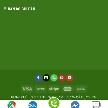
BẢN ĐỒ CHỈ DẪN
TRANG CHỦ
GIỚI THIỆU
SẢN PHẨM
DỰ ÁN ĐÃ THỰC HIỆN
TUYỂN DỤNG
BÁO GIÁ
TIN TỨC
LIÊN HỆ
Xưởng sản xuất nội thất giá rẻ
Noithatmocstyle.vn