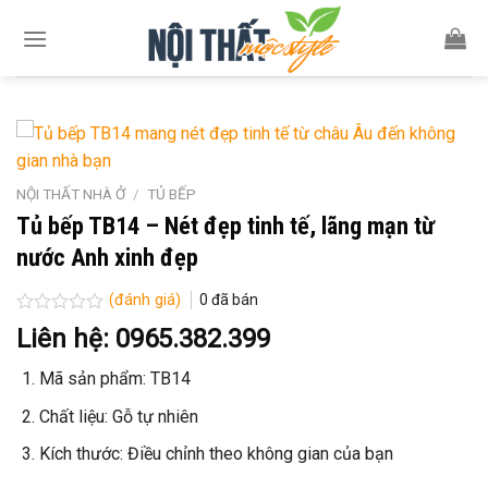
Skip
to
content
NỘI THẤT NHÀ Ở
/
TỦ BẾP
Tủ bếp TB14 – Nét đẹp tinh tế, lãng mạn từ
nước Anh xinh đẹp
(đánh giá)
0
đã bán
Được
Liên hệ: 0965.382.399
xếp
hạng
Mã sản phẩm: TB14
0
5
sao
Chất liệu: Gỗ tự nhiên
Kích thước: Điều chỉnh theo không gian của bạn