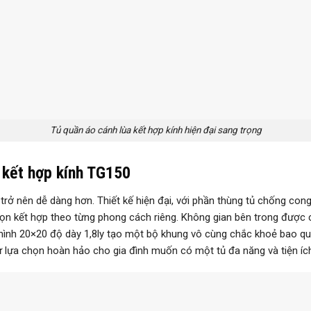
Tủ quần áo cánh lùa kết hợp kính hiện đại sang trọng
 kết hợp kính TG150
c trở nên dễ dàng hơn. Thiết kế hiện đại, với phần thùng tủ chống co
n kết hợp theo từng phong cách riêng. Không gian bên trong được ch
 hình 20×20 độ dày 1,8ly tạo một bộ khung vô cùng chắc khoẻ bao q
ự lựa chọn hoàn hảo cho gia đình muốn có một tủ đa năng và tiện íc