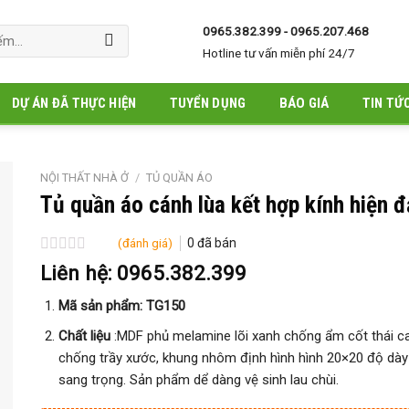
0965.382.399 - 0965.207.468
Hotline tư vấn miễn phí 24/7
DỰ ÁN ĐÃ THỰC HIỆN
TUYỂN DỤNG
BÁO GIÁ
TIN TỨ
NỘI THẤT NHÀ Ở
/
TỦ QUẦN ÁO
Tủ quần áo cánh lùa kết hợp kính hiện 
(đánh giá)
0
đã bán
Được
Liên hệ: 0965.382.399
xếp
hạng
Mã sản phẩm: TG150
0
5
Chất liệu
:MDF phủ melamine lõi xanh chống ẩm cốt thái ca
sao
chống trầy xước, khung nhôm định hình hình 20×20 độ dày 
sang trọng. Sản phẩm dể dàng vệ sinh lau chùi.