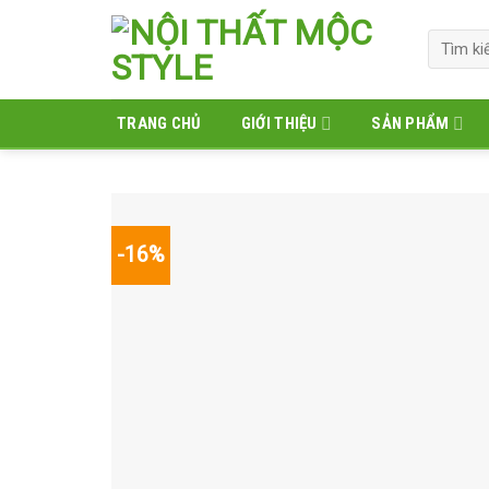
Skip
to
Tìm
kiếm:
content
TRANG CHỦ
GIỚI THIỆU
SẢN PHẨM
-16%