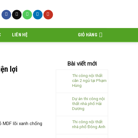
C
LIÊN HỆ
GIỎ HÀNG
Bài viết mới
ện lợi
Thi công nội thất
căn 2 ngủ tại Phạm
Hùng
Dự án thi công nội
thất nhà phố Hải
Dương
Thi công nội thất
gỗ MDF lõi xanh chống
nhà phố Đông Anh