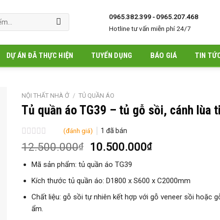
0965.382.399 - 0965.207.468
Hotline tư vấn miễn phí 24/7
DỰ ÁN ĐÃ THỰC HIỆN
TUYỂN DỤNG
BÁO GIÁ
TIN TỨ
NỘI THẤT NHÀ Ở
/
TỦ QUẦN ÁO
Tủ quần áo TG39 – tủ gỗ sồi, cánh lùa ti
(đánh giá)
1
đã bán
Được
Giá
Giá
12.500.000
10.500.000
₫
₫
xếp
gốc
hiện
hạng
Mã sản phẩm: tủ quần áo TG39
là:
tại
0
5
12.500.000₫.
là:
Kích thước tủ quần áo: D1800 x S600 x C2000mm
sao
10.500.000₫.
Chất liệu: gỗ sồi tự nhiên kết hợp với gỗ veneer sồi hoặc 
ẩm.