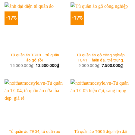
-17%
-17%
Tủ quần áo TG38 – tủ quấn
Tủ quần áo gỗ công nghiệp
áo gỗ sồi
TG41 – hiện đại, trẻ trung.
Giá
Giá
Giá
Giá
15.000.000
₫
12.500.000
₫
9.000.000
₫
7.500.000
₫
gốc
hiện
gốc
hiện
là:
tại
là:
tại
15.000.000₫.
là:
9.000.000₫.
là:
12.500.000₫.
7.500.
Tủ quần áo TG04, tủ quần áo
Tủ quần áo TG05 đẹp hiện đại