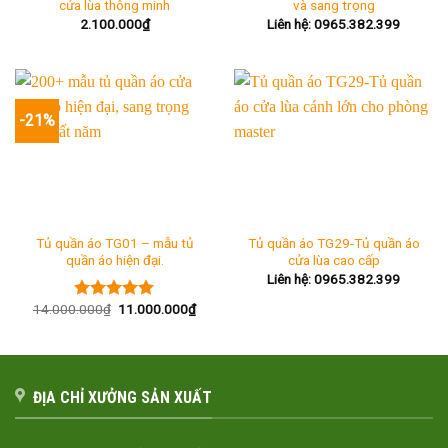
cửa lùa thông minh
và sang trọng
2.100.000
₫
Liên hệ: 0965.382.399
-21%
Tủ quần áo TG01 – mẫu tủ
Tủ quần áo TG29-Tủ quần áo
quần áo hiện đại.
cửa lùa cao cấp
Liên hệ: 0965.382.399
Giá
Giá
14.000.000
₫
11.000.000
₫
Được xếp
gốc
hiện
hạng
5.00
là:
tại
5 sao
14.000.000₫.
là:
11.000.000₫.
ĐỊA CHỈ XƯỞNG SẢN XUẤT