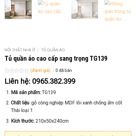
NỘI THẤT NHÀ Ở
/
TỦ QUẦN ÁO
Tủ quần áo cao cấp sang trọng TG139
(đánh giá)
0
đã bán
Được
Liên hệ: 0965.382.399
xếp
hạng
Mã sản phẩm:
TG139
0
5
sao
Chất liệu
:gỗ công nghiệp MDF lõi xanh chống ẩm cốt
Thái loại 1
Kích thước:
210x50x240cm