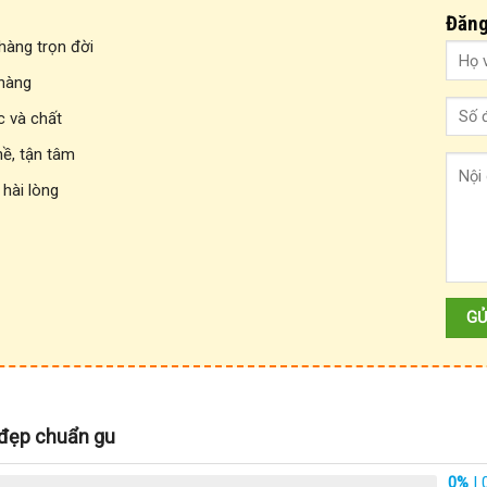
Đăng
àng trọn đời
 hàng
c và chất
hề, tận tâm
 hài lòng
 đẹp chuẩn gu
0%
| 