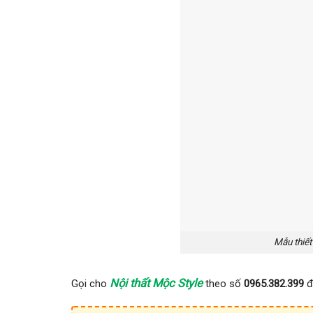
Mẫu thiết
Nội thất Mộc Style
Gọi cho
theo số
0965.382.399
đ