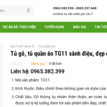
0965.382.399 - 0965.207.468
Hotline tư vấn miễn phí 24/7
DỰ ÁN ĐÃ THỰC HIỆN
TUYỂN DỤNG
BÁO GIÁ
TIN TỨ
NỘI THẤT NHÀ Ở
/
TỦ QUẦN ÁO
Tủ gỗ, tủ quần áo TG11 sành điệu, đẹp
(đánh giá)
0
đã bán
Được
Liên hệ: 0965.382.399
xếp
hạng
Mã sản phẩm: TG11
0
5
Kích thước: Điều chỉnh theo không gian và style của
sao
Chất liệu: Gỗ thông tự nhiên thân thiện, an toàn t
được xử lý kỹ lưỡng đem tới sản phẩm bền đẹp, chất 