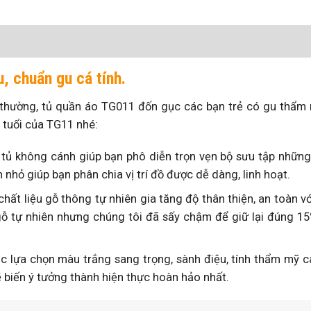
, chuẩn gu cá tính.
thường, tủ quần áo TG011 đốn gục các bạn trẻ có gu thẩm
 tuổi của TG11 nhé:
ủ không cánh giúp bạn phô diễn trọn vẹn bộ sưu tập những 
nhỏ giúp bạn phân chia vị trí đồ được dễ dàng, linh hoạt.
hất liệu gỗ thông tự nhiên gia tăng độ thân thiện, an toàn v
gỗ tự nhiên nhưng chúng tôi đã sấy chậm để giữ lại đúng 1
c lựa chọn màu trắng sang trọng, sành điệu, tính thẩm mỹ 
ẽ biến ý tưởng thành hiện thực hoàn hảo nhất.