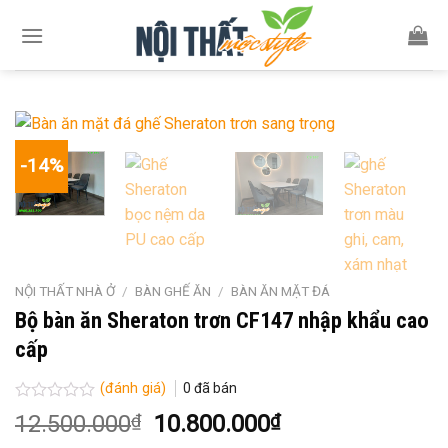
Skip
to
content
-14%
NỘI THẤT NHÀ Ở
/
BÀN GHẾ ĂN
/
BÀN ĂN MẶT ĐÁ
Bộ bàn ăn Sheraton trơn CF147 nhập khẩu cao
cấp
(đánh giá)
0
đã bán
Được
Giá
Giá
12.500.000
₫
10.800.000
₫
xếp
gốc
hiện
hạng