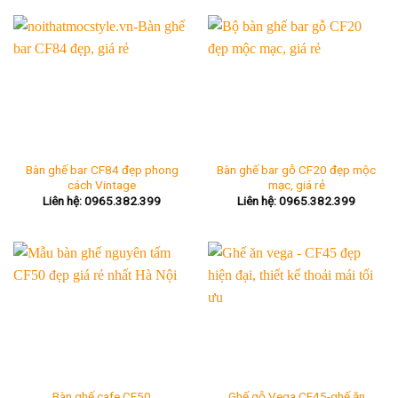
3.500.000₫.
Bàn ghế bar CF84 đẹp phong
Bàn ghế bar gỗ CF20 đẹp mộc
cách Vintage
mạc, giá rẻ
Liên hệ: 0965.382.399
Liên hệ: 0965.382.399
Ghế gỗ Vega CF45-ghế ăn
Bàn ghế cafe CF50