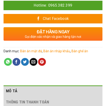
Hotline: 0965.382.399
Chat Facebook
ĐẶT HÀNG NGAY
Gọi điện xác nhận và giao hàng tận nơi
Danh mục:
Bàn ăn mặt đá
,
Bàn ăn nhập khẩu
,
Bàn ghế ăn
MÔ TẢ
THÔNG TIN THANH TOÁN