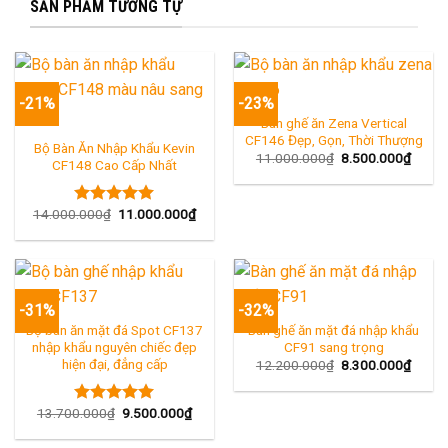
SẨN PHẨM TƯƠNG TỰ
-21%
-23%
Bàn ghế ăn Zena Vertical
CF146 Đẹp, Gọn, Thời Thượng
Bộ Bàn Ăn Nhập Khẩu Kevin
Giá
Giá
11.000.000
₫
8.500.000
₫
CF148 Cao Cấp Nhất
gốc
hiện
là:
tại
11.000.000₫.
là:
8.500
Giá
Giá
14.000.000
₫
11.000.000
₫
Được xếp
gốc
hiện
hạng
5.00
là:
tại
5 sao
14.000.000₫.
là:
11.000.000₫.
-31%
-32%
Bộ bàn ăn mặt đá Spot CF137
Bàn ghế ăn mặt đá nhập khẩu
nhập khẩu nguyên chiếc đẹp
CF91 sang trọng
hiện đại, đẳng cấp
Giá
Giá
12.200.000
₫
8.300.000
₫
gốc
hiện
là:
tại
12.200.000₫.
là:
Giá
Giá
13.700.000
₫
9.500.000
₫
Được xếp
8.300
gốc
hiện
hạng
5.00
là:
tại
5 sao