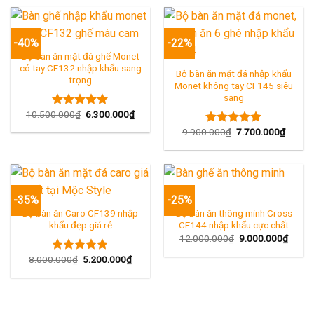
13.700.000₫.
là:
9.500.000₫.
-40%
-22%
Bộ bàn ăn mặt đá ghế Monet
có tay CF132 nhập khẩu sang
Bộ bàn ăn mặt đá nhập khẩu
trọng
Monet không tay CF145 siêu
sang
Giá
Giá
10.500.000
₫
6.300.000
₫
Được xếp
gốc
hiện
hạng
5.00
Giá
Giá
là:
tại
9.900.000
₫
7.700.000
₫
Được xếp
5 sao
gốc
hiện
10.500.000₫.
là:
hạng
5.00
là:
tại
6.300.000₫.
5 sao
9.900.000₫.
là:
7.700.
-35%
-25%
Bộ bàn ăn Caro CF139 nhập
Bộ bàn ăn thông minh Cross
khẩu đẹp giá rẻ
CF144 nhập khẩu cực chất
Giá
Giá
12.000.000
₫
9.000.000
₫
gốc
hiện
là:
tại
Giá
Giá
8.000.000
₫
5.200.000
₫
Được xếp
12.000.000₫.
là:
gốc
hiện
hạng
5.00
9.000
là:
tại
5 sao
8.000.000₫.
là:
5.200.000₫.