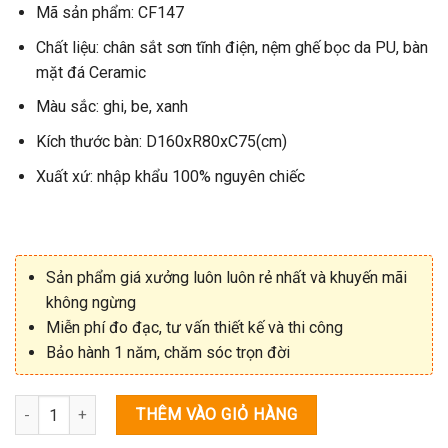
Mã sản phẩm: CF147
0
là:
tại
5
12.500.000₫.
là:
sao
Chất liệu: chân sắt sơn tĩnh điện, nệm ghế bọc da PU, bàn
10.800.000₫.
mặt đá Ceramic
Màu sắc: ghi, be, xanh
Kích thước bàn: D160xR80xC75(cm)
Xuất xứ: nhập khẩu 100% nguyên chiếc
Sản phẩm giá xưởng luôn luôn rẻ nhất và khuyến mãi
không ngừng
Miễn phí đo đạc, tư vấn thiết kế và thi công
Bảo hành 1 năm, chăm sóc trọn đời
Số lượng
THÊM VÀO GIỎ HÀNG