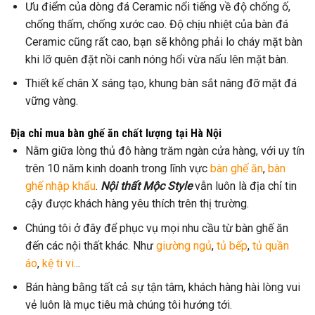
Ưu điểm của dòng đá Ceramic nổi tiếng về độ chống ố,
chống thấm, chống xước cao. Độ chịu nhiệt của bàn đá
Ceramic cũng rất cao, bạn sẽ không phải lo cháy mặt bàn
khi lỡ quên đặt nồi canh nóng hổi vừa nấu lên mặt bàn.
Thiết kế chân X sáng tạo, khung bàn sắt nâng đỡ mặt đá
vững vàng.
Địa chỉ mua bàn ghế ăn chất lượng tại Hà Nội
Nằm giữa lòng thủ đô hàng trăm ngàn cửa hàng, với uy tín
trên 10 năm kinh doanh trong lĩnh vực
bàn ghế ăn
,
bàn
ghế nhập khẩu
.
Nội thất Mộc Style
vẫn luôn là địa chỉ tin
cậy được khách hàng yêu thích trên thị trường.
Chúng tôi ở đây để phục vụ mọi nhu cầu từ bàn ghế ăn
đến các nội thất khác. Như
giường ngủ
,
tủ bếp
,
tủ quần
áo
,
kệ ti vi.
..
Bán hàng bằng tất cả sự tận tâm, khách hàng hài lòng vui
vẻ luôn là mục tiêu mà chúng tôi hướng tới.