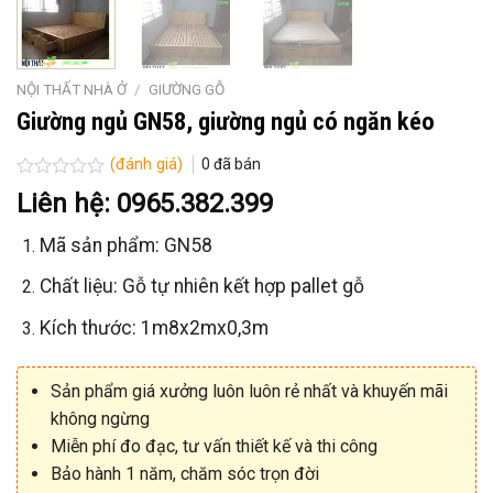
NỘI THẤT NHÀ Ở
/
GIƯỜNG GỖ
Giường ngủ GN58, giường ngủ có ngăn kéo
(đánh giá)
0
đã bán
Được
Liên hệ: 0965.382.399
xếp
hạng
Mã sản phẩm: GN58
0
5
sao
Chất liệu: Gỗ tự nhiên kết hợp pallet gỗ
Kích thước: 1m8x2mx0,3m
Sản phẩm giá xưởng luôn luôn rẻ nhất và khuyến mãi
không ngừng
Miễn phí đo đạc, tư vấn thiết kế và thi công
Bảo hành 1 năm, chăm sóc trọn đời