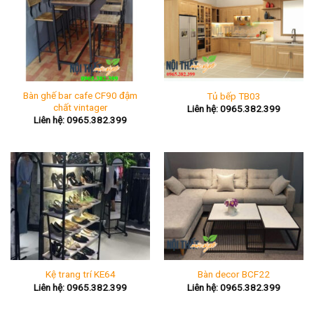
Bàn ghế bar cafe CF90 đậm
Tủ bếp TB03
chất vintager
Liên hệ: 0965.382.399
Liên hệ: 0965.382.399
Kệ trang trí KE64
Bàn decor BCF22
Liên hệ: 0965.382.399
Liên hệ: 0965.382.399