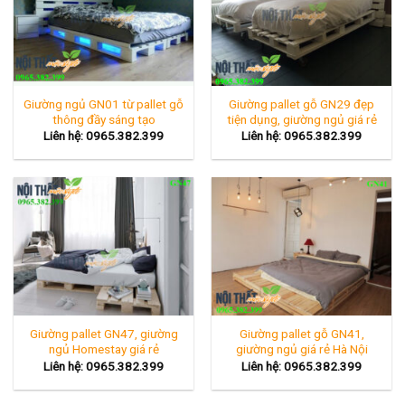
Giường ngủ GN01 từ pallet gỗ
Giường pallet gỗ GN29 đẹp
thông đầy sáng tạo
tiện dụng, giường ngủ giá rẻ
Liên hệ: 0965.382.399
Liên hệ: 0965.382.399
Giường pallet GN47, giường
Giường pallet gỗ GN41,
ngủ Homestay giá rẻ
giường ngủ giá rẻ Hà Nội
Liên hệ: 0965.382.399
Liên hệ: 0965.382.399