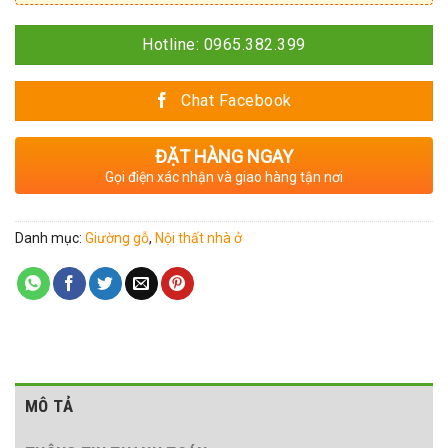
Hotline: 0965.382.399
Chat Facebook
ĐẶT HÀNG NGAY
Gọi điện xác nhận và giao hàng tận nơi
Danh mục:
Giường gỗ
,
Nội thất nhà ở
MÔ TẢ