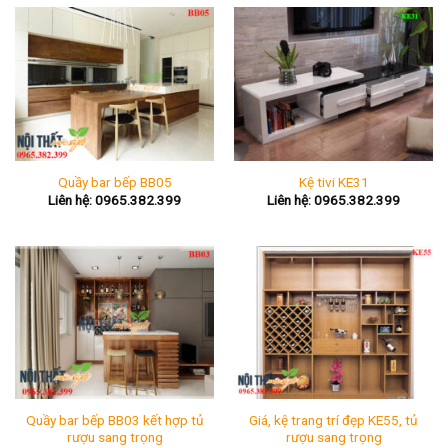
Quầy bar bếp BB05
Kệ tivi KE31
Liên hệ: 0965.382.399
Liên hệ: 0965.382.399
Quầy bar bếp BB03 kết hợp tủ
Giá, kệ trang trí đẹp KE55, tủ
rượu sang trọng
rượu sang trọng